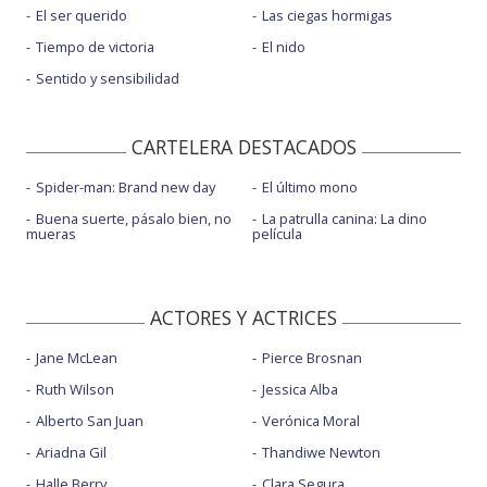
El ser querido
Las ciegas hormigas
Tiempo de victoria
El nido
Sentido y sensibilidad
CARTELERA DESTACADOS
Spider-man: Brand new day
El último mono
Buena suerte, pásalo bien, no
La patrulla canina: La dino
mueras
película
ACTORES Y ACTRICES
Jane McLean
Pierce Brosnan
Ruth Wilson
Jessica Alba
Alberto San Juan
Verónica Moral
Ariadna Gil
Thandiwe Newton
Halle Berry
Clara Segura