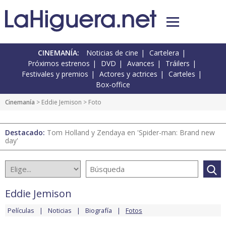
CINEMANÍA:
Noticias de cine
Cartelera
Próximos estrenos
DVD
Avances
Tráilers
Festivales y premios
Actores y actrices
Carteles
Box-office
Cinemanía
>
Eddie Jemison
> Foto
Destacado:
Tom Holland y Zendaya en 'Spider-man: Brand new
day'
Eddie Jemison
Películas
Noticias
Biografía
Fotos