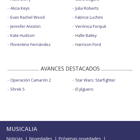
Alicia Keys
Julia Roberts
Evan Rachel Wood
Fabrice Luchini
Jennifer Aniston
Verónica Forqué
Kate Hudson
Halle Bailey
Florentino Fernández
Harrison Ford
AVANCES DESTACADOS
Operación Camarón 2
Star Wars: Starfighter
Shrek 5
El jilguero
MUSICALIA
Noticias
Novedades
Próximas novedades