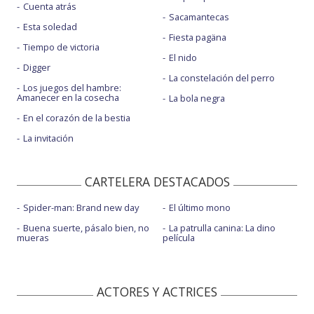
Cuenta atrás
Sacamantecas
Esta soledad
Fiesta pagäna
Tiempo de victoria
El nido
Digger
La constelación del perro
Los juegos del hambre:
Amanecer en la cosecha
La bola negra
En el corazón de la bestia
La invitación
CARTELERA DESTACADOS
Spider-man: Brand new day
El último mono
Buena suerte, pásalo bien, no
La patrulla canina: La dino
mueras
película
ACTORES Y ACTRICES