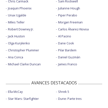
Chris Carmack
Sam Rockwell
Joaquin Phoenix
Julianne Hough
Unax Ugalde
Piper Perabo
Miles Teller
Morgan Freeman
Robert Downey Jr.
Carlos Álvarez-Novoa
Jack Huston
Al Pacino
Olga Kurylenko
Dane Cook
Christopher Plummer
Pilar Bardem
Ana Conca
Daniel Guzmán
Michael Clarke Duncan
James Franco
AVANCES DESTACADOS
Ella McCay
Shrek 5
Star Wars: Starfighter
Dune: Parte tres