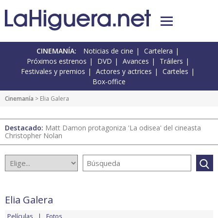
CINEMANÍA:
Noticias de cine
Cartelera
Próximos estrenos
DVD
Avances
Tráilers
Festivales y premios
Actores y actrices
Carteles
Box-office
Cinemanía
> Elia Galera
Destacado:
Matt Damon protagoniza 'La odisea' del cineasta
Christopher Nolan
Elia Galera
Películas
Fotos