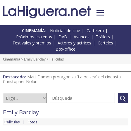
CINEMANÍA:
Noticias de cine
Cartelera
Próximos estrenos
DVD
Avances
Tráilers
Festivales y premios
Actores y actrices
Carteles
Box-office
Cinemanía
>
Emily Barclay
> Películas
Destacado:
Matt Damon protagoniza 'La odisea' del cineasta
Christopher Nolan
Emily Barclay
Películas
Fotos