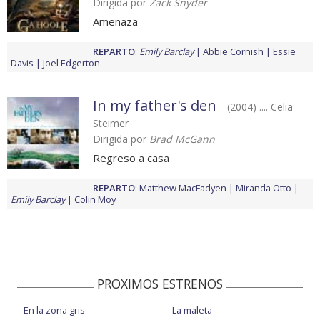
Dirigida por
Zack Snyder
Amenaza
REPARTO
:
Emily Barclay
Abbie Cornish
Essie
Davis
Joel Edgerton
In my father's den
(2004) .... Celia
Steimer
Dirigida por
Brad McGann
Regreso a casa
REPARTO
:
Matthew MacFadyen
Miranda Otto
Emily Barclay
Colin Moy
PROXIMOS ESTRENOS
En la zona gris
La maleta