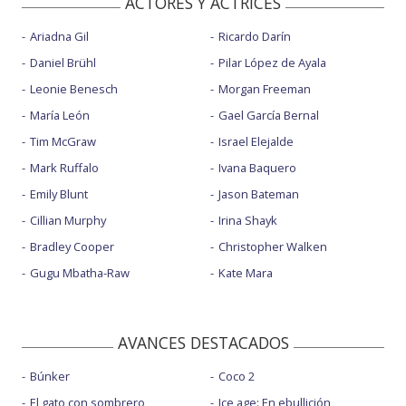
ACTORES Y ACTRICES
Ariadna Gil
Ricardo Darín
Daniel Brühl
Pilar López de Ayala
Leonie Benesch
Morgan Freeman
María León
Gael García Bernal
Tim McGraw
Israel Elejalde
Mark Ruffalo
Ivana Baquero
Emily Blunt
Jason Bateman
Cillian Murphy
Irina Shayk
Bradley Cooper
Christopher Walken
Gugu Mbatha-Raw
Kate Mara
AVANCES DESTACADOS
Búnker
Coco 2
El gato con sombrero
Ice age: En ebullición