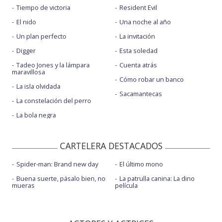
Tiempo de victoria
Resident Evil
El nido
Una noche al año
Un plan perfecto
La invitación
Digger
Esta soledad
Tadeo Jones y la lámpara
Cuenta atrás
maravillosa
Cómo robar un banco
La isla olvidada
Sacamantecas
La constelación del perro
La bola negra
CARTELERA DESTACADOS
Spider-man: Brand new day
El último mono
Buena suerte, pásalo bien, no
La patrulla canina: La dino
mueras
película