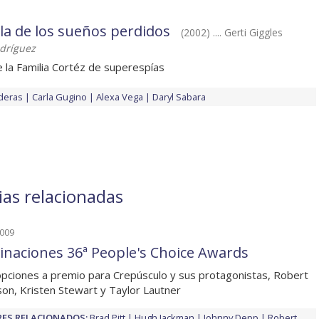
isla de los sueños perdidos
(2002) .... Gerti Giggles
dríguez
 la Familia Cortéz de superespías
deras
Carla Gugino
Alexa Vega
Daryl Sabara
ias relacionadas
2009
naciones 36ª People's Choice Awards
opciones a premio para Crepúsculo y sus protagonistas, Robert
son, Kristen Stewart y Taylor Lautner
ES RELACIONADOS:
Brad Pitt
Hugh Jackman
Johnny Depp
Robert