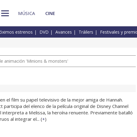
MÚSICA
CINE
óximos estrenos
DVD
Avances
Tráilers
Festivales y premi
a de animación 'Minions & monsters'
n el film su papel televisivo de la mejor amiga de Hannah.
 participa del elenco de la película original de Disney Channel
 interpreta a Melissa, la heroína renuente. Previamente batalló
os al integrar el... (
+
)