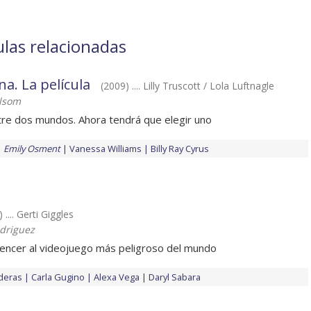
ulas relacionadas
. La película
(2009) .... Lilly Truscott / Lola Luftnagle
elsom
tre dos mundos. Ahora tendrá que elegir uno
Emily Osment
Vanessa Williams
Billy Ray Cyrus
 .... Gerti Giggles
driguez
encer al videojuego más peligroso del mundo
deras
Carla Gugino
Alexa Vega
Daryl Sabara