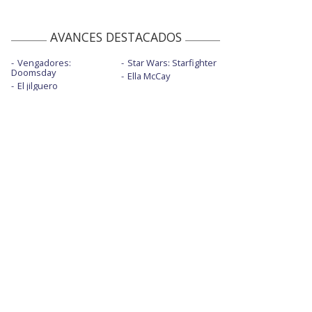
AVANCES DESTACADOS
Vengadores:
Star Wars: Starfighter
Doomsday
Ella McCay
El jilguero