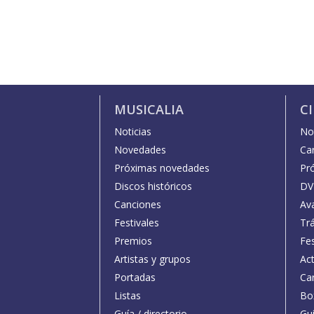
MUSICALIA
C
Noticias
Not
Novedades
Car
Próximas novedades
Pr
Discos históricos
DV
Canciones
Av
Festivales
Trá
Premios
Fe
Artistas y grupos
Act
Portadas
Car
Listas
Bo
Guía / directorio
Guí