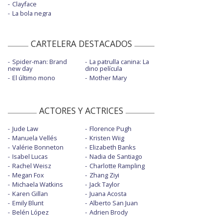
Clayface
La bola negra
CARTELERA DESTACADOS
Spider-man: Brand
La patrulla canina: La
new day
dino película
El último mono
Mother Mary
ACTORES Y ACTRICES
Jude Law
Florence Pugh
Manuela Vellés
Kristen Wiig
Valérie Bonneton
Elizabeth Banks
Isabel Lucas
Nadia de Santiago
Rachel Weisz
Charlotte Rampling
Megan Fox
Zhang Ziyi
Michaela Watkins
Jack Taylor
Karen Gillan
Juana Acosta
Emily Blunt
Alberto San Juan
Belén López
Adrien Brody