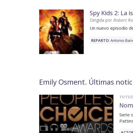
Spy Kids 2: La 
Dirigida por
Robert Ro
Un nuevo episodio de
REPARTO
:
Antonio Ban
Emily Osment. Últimas notic
11/11/
Nomi
Siete 
Pattin
ACTOR