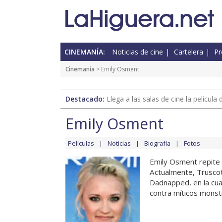
CINEMANÍA:
Noticias de cine
Cartelera
Pr
Cinemanía
> Emily Osment
Destacado:
Llega a las salas de cine la películ
Emily Osment
Películas
Noticias
Biografía
Fotos
Emily Osment repite e
Actualmente, Truscott
Dadnapped, en la cual
contra míticos monstru