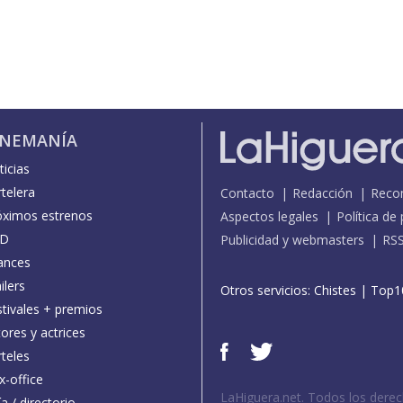
INEMANÍA
icias
telera
Contacto
Redacción
Reco
óximos estrenos
Aspectos legales
Política de
D
Publicidad y webmasters
RS
ances
ilers
Otros servicios:
Chistes
|
Top1
stivales + premios
ores y actrices
teles
x-office
LaHiguera.net. Todos los dere
a / directorio