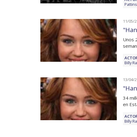
Pattin
11/05/
"Han
Unos 2
semana
ACTOR
Billy R
13/04/
"Han
34 mil
en Est
ACTOR
Billy R