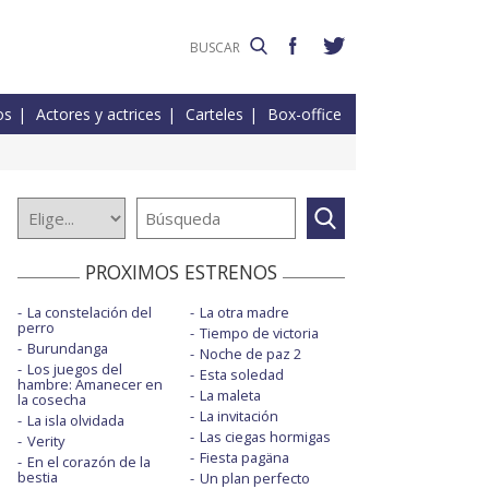
os
Actores y actrices
Carteles
Box-office
PROXIMOS ESTRENOS
La constelación del
La otra madre
perro
Tiempo de victoria
Burundanga
Noche de paz 2
Los juegos del
Esta soledad
hambre: Amanecer en
La maleta
la cosecha
La invitación
La isla olvidada
Las ciegas hormigas
Verity
Fiesta pagäna
En el corazón de la
bestia
Un plan perfecto