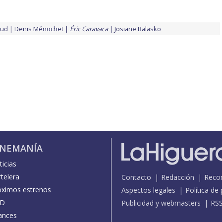
aud
Denis Ménochet
Éric Caravaca
Josiane Balasko
INEMANÍA
icias
telera
Contacto
Redacción
Reco
óximos estrenos
Aspectos legales
Política de
D
Publicidad y webmasters
RS
ances