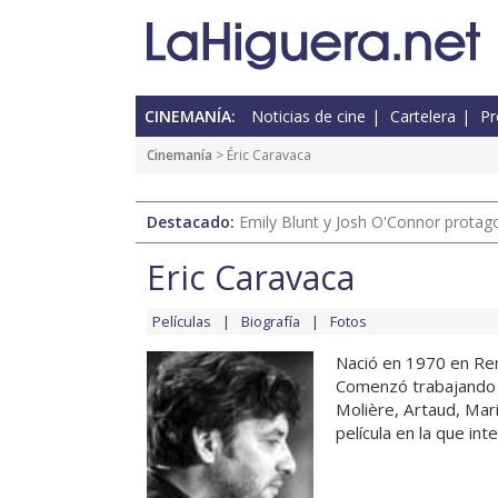
CINEMANÍA:
Noticias de cine
Cartelera
Pr
Cinemanía
> Éric Caravaca
Destacado:
Emily Blunt y Josh O'Connor protagon
Éric Caravaca
Películas
Biografía
Fotos
Nació en 1970 en Ren
Comenzó trabajando e
Molière, Artaud, Mar
película en la que int