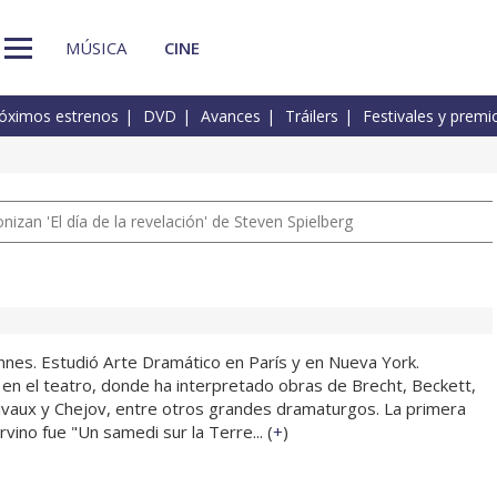
MÚSICA
CINE
óximos estrenos
DVD
Avances
Tráilers
Festivales y premi
izan 'El día de la revelación' de Steven Spielberg
nes. Estudió Arte Dramático en París y en Nueva York.
n el teatro, donde ha interpretado obras de Brecht, Beckett,
ivaux y Chejov, entre otros grandes dramaturgos. La primera
ervino fue "Un samedi sur la Terre... (
+
)