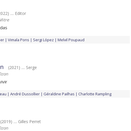
2022) .... Editor
Mitre
idas
ler
Vimala Pons
Sergi López
Melvil Poupaud
en
(2021) .... Serge
Ozon
ivir
ceau
André Dussollier
Géraldine Pailhas
Charlotte Rampling
(2019) .... Gilles Perret
Ozon