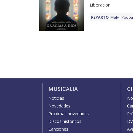
Liberación
REPARTO
:
Melvil Poup
MUSICALIA
C
Noticias
Not
Novedades
Car
Próximas novedades
Pr
Discos históricos
DV
Canciones
Av