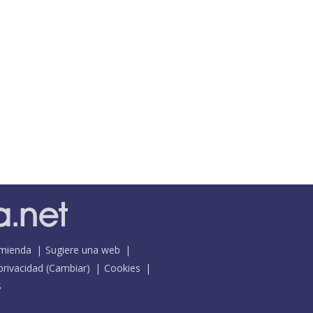
mienda
Sugiere una web
 privacidad
(
Cambiar
)
Cookies
S