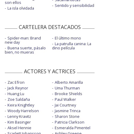
son ellos
Sentido y sensibilidad
La isla olvidada
CARTELERA DESTACADOS
Spider-man: Brand
El último mono
new day
La patrulla canina: La
Buena suerte, pásalo
dino película
bien, no mueras
ACTORES Y ACTRICES
Zac Efron
Alberto Amarilla
Jack Reynor
Uma Thurman
Huang Lu
Brooke Shields
Zoe Saldaña
Paul Walker
Keira Knightley
Jai Courtney
Woody Harrelson
Jasmine Trinca
Lenny Kravitz
Sharon Stone
Kim Basinger
Patricia Clarkson
Aksel Hennie
Esmeralda Pimentel
Scarlett Johansson
Ashley Greene