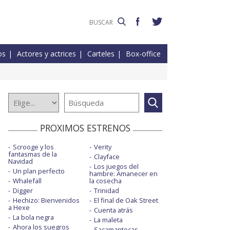
os
Actores y actrices
Carteles
Box-office
PROXIMOS ESTRENOS
Scrooge y los
Verity
fantasmas de la
Clayface
Navidad
Los juegos del
Un plan perfecto
hambre: Amanecer en
Whalefall
la cosecha
Digger
Trinidad
Hechizo: Bienvenidos
El final de Oak Street
a Hexe
Cuenta atrás
La bola negra
La maleta
Ahora los suegros
Sacamantecas