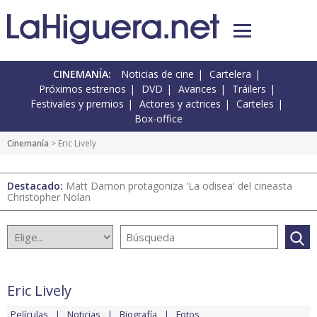
CINEMANÍA:
Noticias de cine
Cartelera
Próximos estrenos
DVD
Avances
Tráilers
Festivales y premios
Actores y actrices
Carteles
Box-office
Cinemanía
> Eric Lively
Destacado:
Matt Damon protagoniza 'La odisea' del cineasta
Christopher Nolan
Eric Lively
Películas
Noticias
Biografía
Fotos