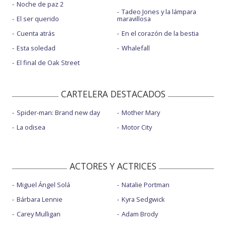
Noche de paz 2
Tadeo Jones y la lámpara
El ser querido
maravillosa
Cuenta atrás
En el corazón de la bestia
Esta soledad
Whalefall
El final de Oak Street
CARTELERA DESTACADOS
Spider-man: Brand new day
Mother Mary
La odisea
Motor City
ACTORES Y ACTRICES
Miguel Ángel Solá
Natalie Portman
Bárbara Lennie
Kyra Sedgwick
Carey Mulligan
Adam Brody