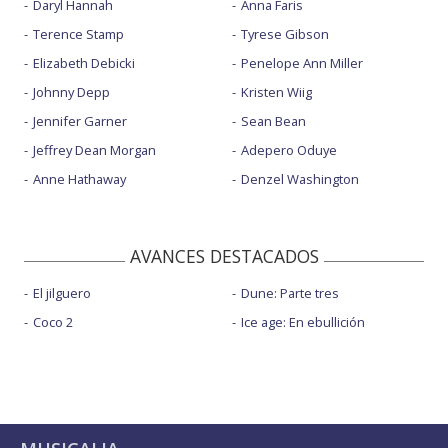
Daryl Hannah
Anna Faris
Terence Stamp
Tyrese Gibson
Elizabeth Debicki
Penelope Ann Miller
Johnny Depp
Kristen Wiig
Jennifer Garner
Sean Bean
Jeffrey Dean Morgan
Adepero Oduye
Anne Hathaway
Denzel Washington
AVANCES DESTACADOS
El jilguero
Dune: Parte tres
Coco 2
Ice age: En ebullición