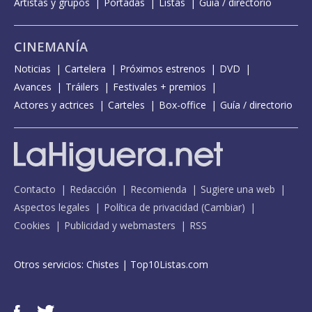
Artistas y grupos
Portadas
Listas
Guía / directorio
CINEMANÍA
Noticias
Cartelera
Próximos estrenos
DVD
Avances
Tráilers
Festivales + premios
Actores y actrices
Carteles
Box-office
Guía / directorio
Contacto
Redacción
Recomienda
Sugiere una web
Aspectos legales
Política de privacidad
(
Cambiar
)
Cookies
Publicidad y webmasters
RSS
Otros servicios:
Chistes
|
Top10Listas.com