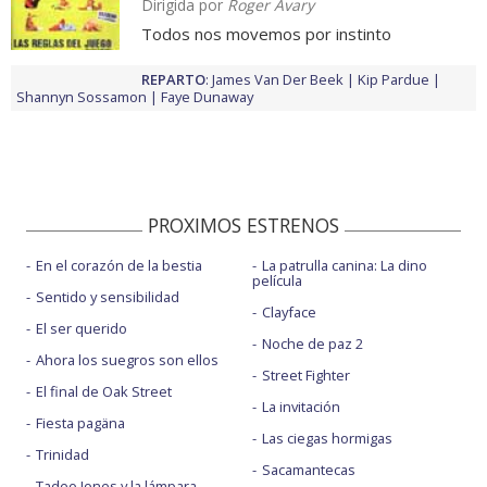
Dirigida por
Roger Avary
Todos nos movemos por instinto
REPARTO
:
James Van Der Beek
Kip Pardue
Shannyn Sossamon
Faye Dunaway
PROXIMOS ESTRENOS
En el corazón de la bestia
La patrulla canina: La dino
película
Sentido y sensibilidad
Clayface
El ser querido
Noche de paz 2
Ahora los suegros son ellos
Street Fighter
El final de Oak Street
La invitación
Fiesta pagäna
Las ciegas hormigas
Trinidad
Sacamantecas
Tadeo Jones y la lámpara