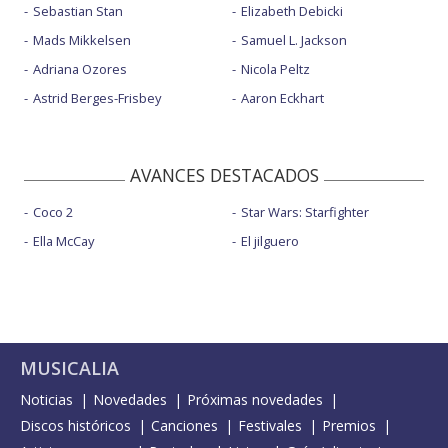
Sebastian Stan
Elizabeth Debicki
Mads Mikkelsen
Samuel L. Jackson
Adriana Ozores
Nicola Peltz
Astrid Berges-Frisbey
Aaron Eckhart
AVANCES DESTACADOS
Coco 2
Star Wars: Starfighter
Ella McCay
El jilguero
MUSICALIA
Noticias
Novedades
Próximas novedades
Discos históricos
Canciones
Festivales
Premios