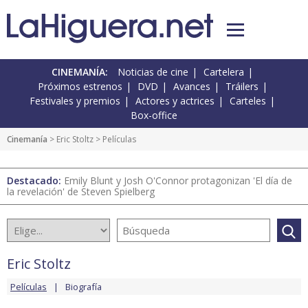
CINEMANÍA:
Noticias de cine
Cartelera
Próximos estrenos
DVD
Avances
Tráilers
Festivales y premios
Actores y actrices
Carteles
Box-office
Cinemanía
>
Eric Stoltz
> Películas
Destacado:
Emily Blunt y Josh O'Connor protagonizan 'El día de
la revelación' de Steven Spielberg
Eric Stoltz
Películas
Biografía