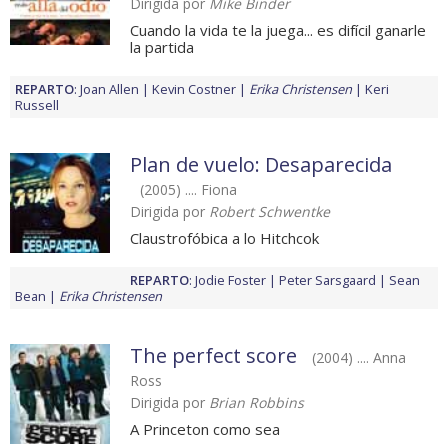
Dirigida por
Mike Binder
Cuando la vida te la juega... es difícil ganarle
la partida
REPARTO
:
Joan Allen
Kevin Costner
Erika Christensen
Keri
Russell
Plan de vuelo: Desaparecida
(2005) .... Fiona
Dirigida por
Robert Schwentke
Claustrofóbica a lo Hitchcok
REPARTO
:
Jodie Foster
Peter Sarsgaard
Sean
Bean
Erika Christensen
The perfect score
(2004) .... Anna
Ross
Dirigida por
Brian Robbins
A Princeton como sea