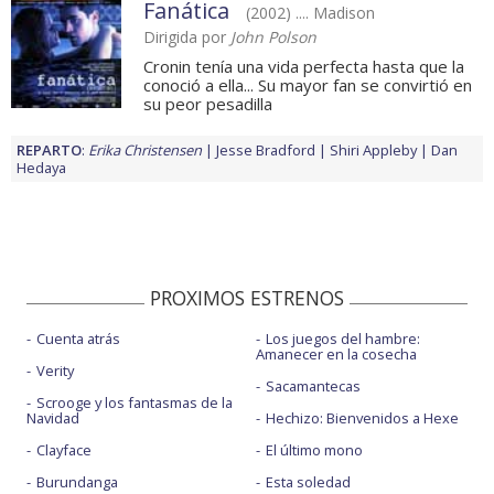
Fanática
(2002) .... Madison
Dirigida por
John Polson
Cronin tenía una vida perfecta hasta que la
conoció a ella... Su mayor fan se convirtió en
su peor pesadilla
REPARTO
:
Erika Christensen
Jesse Bradford
Shiri Appleby
Dan
Hedaya
PROXIMOS ESTRENOS
Cuenta atrás
Los juegos del hambre:
Amanecer en la cosecha
Verity
Sacamantecas
Scrooge y los fantasmas de la
Navidad
Hechizo: Bienvenidos a Hexe
Clayface
El último mono
Burundanga
Esta soledad