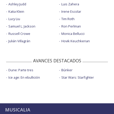
Ashley Judd
Luis Zahera
Katia Klein
Irene Escolar
Lucy Liu
Tim Roth
Samuel L. Jackson
Ron Perlman
Russell Crowe
Monica Bellucci
Julián Villagrán
Hovik Keuchkerian
AVANCES DESTACADOS
Dune: Parte tres
Búnker
Ice age: En ebullición
Star Wars: Starfighter
MUSICALIA