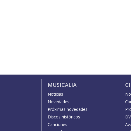
MUSICALIA
C
Noticias
Not
Novedades
Car
Próximas novedades
Pr
Discos históricos
DV
Canciones
Av