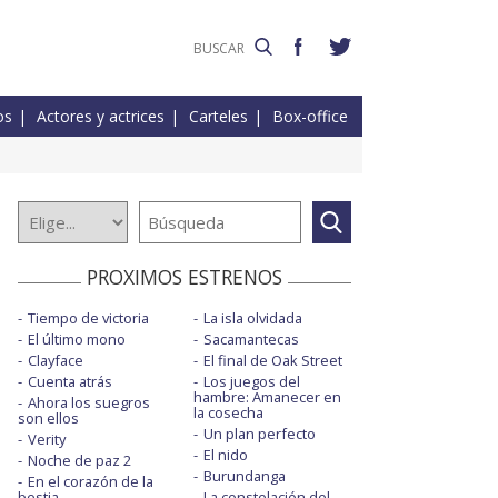
os
Actores y actrices
Carteles
Box-office
PROXIMOS ESTRENOS
Tiempo de victoria
La isla olvidada
El último mono
Sacamantecas
Clayface
El final de Oak Street
Cuenta atrás
Los juegos del
hambre: Amanecer en
Ahora los suegros
la cosecha
son ellos
Un plan perfecto
Verity
El nido
Noche de paz 2
Burundanga
En el corazón de la
bestia
La constelación del