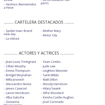
perro
Hechizo: Bienvenidos
a Hexe
CARTELERA DESTACADOS
Spider-man: Brand
Mother Mary
new day
Motor City
La odisea
ACTORES Y ACTRICES
Jean-Louis Trintignant
Sean Combs
Cillian Murphy
Jude Law
Emma Thompson
Leighton Meester
Bridget Moynahan
Santi Millán
Milla Jovovich
Matt Dillon
Alessandro Nivola
Woody Harrelson
James Caviezel
Hilary Swank
Lance Henriksen
Alfre Woodard
Alba Galocha
Keisha Castle-Hughes
Giovanna
José Coronado