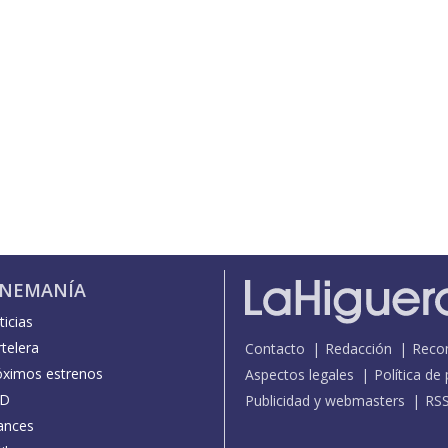
INEMANÍA
icias
telera
Contacto
Redacción
Reco
óximos estrenos
Aspectos legales
Política de
D
Publicidad y webmasters
RS
ances