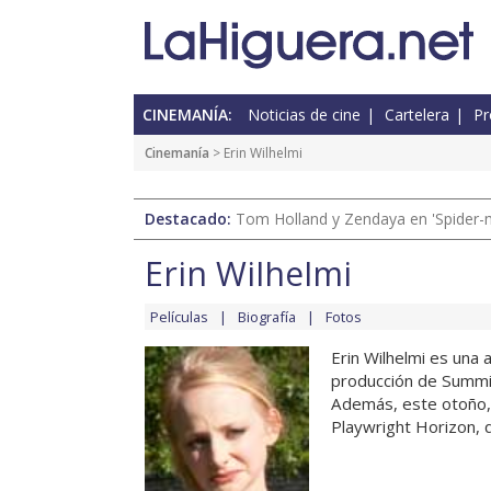
CINEMANÍA:
Noticias de cine
Cartelera
Pr
Cinemanía
> Erin Wilhelmi
Destacado:
Tom Holland y Zendaya en 'Spider-
Erin Wilhelmi
Películas
Biografía
Fotos
Erin Wilhelmi es una 
producción de Summ
Además, este otoño, E
Playwright Horizon, 