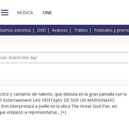
MÚSICA
CINE
óximos estrenos
DVD
Avances
Tráilers
Festivales y premi
man: Brand new day'
actriz y cantante de talento, que debuta en la gran pantalla con la
it Entertainment LAS VENTAJAS DE SER UN MARGINADO.
rin interpretará a Joelle en la obra The Great God Pan, en
que empezó a representarse... (
+
)