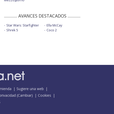
Mezzogiorno
AVANCES DESTACADOS
Star Wars: Starfighter
Ella McCay
Shrek 5
Coco 2
mienda
Sugiere una web
 privacidad
(
Cambiar
)
Cookies
S