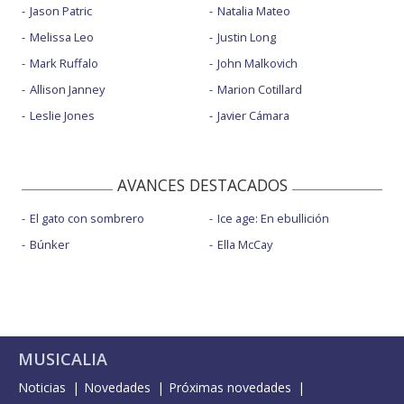
Jason Patric
Natalia Mateo
Melissa Leo
Justin Long
Mark Ruffalo
John Malkovich
Allison Janney
Marion Cotillard
Leslie Jones
Javier Cámara
AVANCES DESTACADOS
El gato con sombrero
Ice age: En ebullición
Búnker
Ella McCay
MUSICALIA
Noticias
Novedades
Próximas novedades