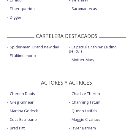
El nido
Whalefall
El ser querido
Sacamantecas
Digger
CARTELERA DESTACADOS
Spider-man: Brand new day
La patrulla canina: La dino
película
El último mono
Mother Mary
ACTORES Y ACTRICES
Cherien Dabis
Charlize Theron
Greg Kinnear
Channing Tatum
Martina Gedeck
Queen Latifah
Cuca Escribano
Maggie Civantos
Brad Pitt
Javier Bardem