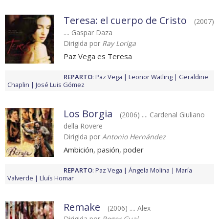
Teresa: el cuerpo de Cristo
(2007)
.... Gaspar Daza
Dirigida por
Ray Loriga
Paz Vega es Teresa
REPARTO
:
Paz Vega
Leonor Watling
Geraldine
Chaplin
José Luis Gómez
Los Borgia
(2006) .... Cardenal Giuliano
della Rovere
Dirigida por
Antonio Hernández
Ambición, pasión, poder
REPARTO
:
Paz Vega
Ángela Molina
María
Valverde
Lluís Homar
Remake
(2006) .... Alex
Dirigida por
Roger Gual