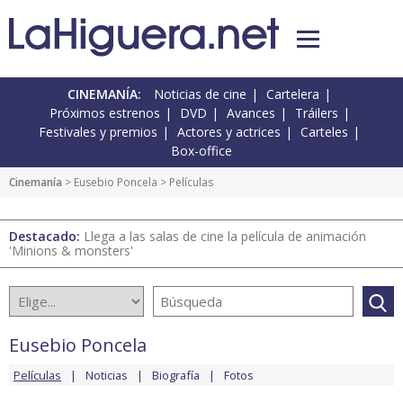
CINEMANÍA:
Noticias de cine
Cartelera
Próximos estrenos
DVD
Avances
Tráilers
Festivales y premios
Actores y actrices
Carteles
Box-office
Cinemanía
>
Eusebio Poncela
> Películas
Destacado:
Llega a las salas de cine la película de animación
'Minions & monsters'
Eusebio Poncela
Películas
Noticias
Biografía
Fotos