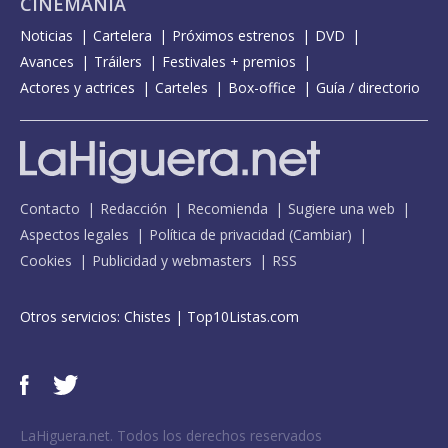
CINEMANÍA
Noticias
Cartelera
Próximos estrenos
DVD
Avances
Tráilers
Festivales + premios
Actores y actrices
Carteles
Box-office
Guía / directorio
Contacto
Redacción
Recomienda
Sugiere una web
Aspectos legales
Política de privacidad
(
Cambiar
)
Cookies
Publicidad y webmasters
RSS
Otros servicios:
Chistes
|
Top10Listas.com
LaHiguera.net. Todos los derechos reservados