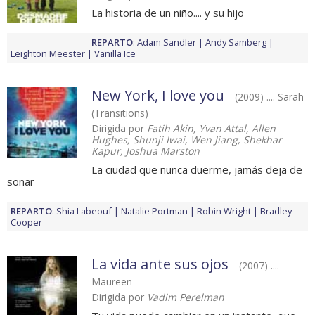
La historia de un niño.... y su hijo
REPARTO
:
Adam Sandler
Andy Samberg
Leighton Meester
Vanilla Ice
New York, I love you
(2009) .... Sarah
(Transitions)
Dirigida por
Fatih Akin, Yvan Attal, Allen
Hughes, Shunji Iwai, Wen Jiang, Shekhar
Kapur, Joshua Marston
La ciudad que nunca duerme, jamás deja de
soñar
REPARTO
:
Shia Labeouf
Natalie Portman
Robin Wright
Bradley
Cooper
La vida ante sus ojos
(2007) ....
Maureen
Dirigida por
Vadim Perelman