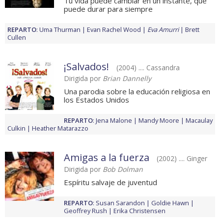
Tu vida puede cambiar en un instante, que
puede durar para siempre
REPARTO
:
Uma Thurman
Evan Rachel Wood
Eva Amurri
Brett
Cullen
¡Salvados!
(2004) .... Cassandra
Dirigida por
Brian Dannelly
Una parodia sobre la educación religiosa en
los Estados Unidos
REPARTO
:
Jena Malone
Mandy Moore
Macaulay
Culkin
Heather Matarazzo
Amigas a la fuerza
(2002) .... Ginger
Dirigida por
Bob Dolman
Espíritu salvaje de juventud
REPARTO
:
Susan Sarandon
Goldie Hawn
Geoffrey Rush
Erika Christensen