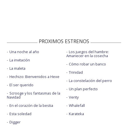
PROXIMOS ESTRENOS
Una noche al año
Los juegos del hambre:
Amanecer en la cosecha
La invitación
Cómo robar un banco
La maleta
Trinidad
Hechizo: Bienvenidos a Hexe
La constelación del perro
El ser querido
Un plan perfecto
Scrooge y los fantasmas de la
Navidad
Verity
En el corazón de la bestia
Whalefall
Esta soledad
Karateka
Digger