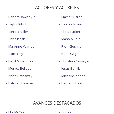
ACTORES Y ACTRICES
Robert Downey Jr.
Emma Suárez
Taylor Kitsch
Cynthia Nixon
Sienna Miller
Chris Tucker
Chris Isaak
Manolo Solo
Ma-Anne Valmeo
Ryan Gosling
Sam Riley
Núria Gago
Birgit Minichmayr
Christian Camargo
Monica Bellucci
Jesús Bonilla
Anne Hathaway
Michelle Jenner
Patrick Chesnais
Harrison Ford
AVANCES DESTACADOS
Ella McCay
Coco 2