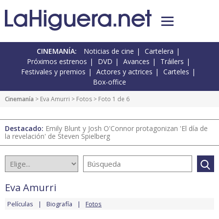
CINEMANÍA:
Noticias de cine
Cartelera
Próximos estrenos
DVD
Avances
Tráilers
Festivales y premios
Actores y actrices
Carteles
Box-office
Cinemanía
>
Eva Amurri
>
Fotos
> Foto 1 de 6
Destacado:
Emily Blunt y Josh O'Connor protagonizan 'El día de
la revelación' de Steven Spielberg
Eva Amurri
Películas
Biografía
Fotos