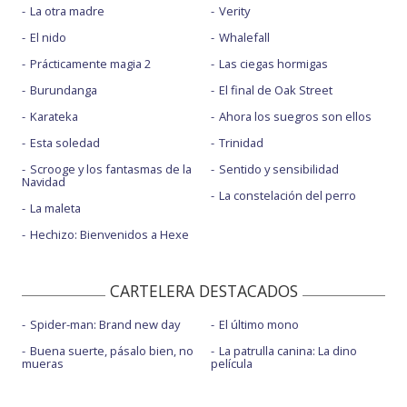
La otra madre
Verity
El nido
Whalefall
Prácticamente magia 2
Las ciegas hormigas
Burundanga
El final de Oak Street
Karateka
Ahora los suegros son ellos
Esta soledad
Trinidad
Scrooge y los fantasmas de la
Sentido y sensibilidad
Navidad
La constelación del perro
La maleta
Hechizo: Bienvenidos a Hexe
CARTELERA DESTACADOS
Spider-man: Brand new day
El último mono
Buena suerte, pásalo bien, no
La patrulla canina: La dino
mueras
película