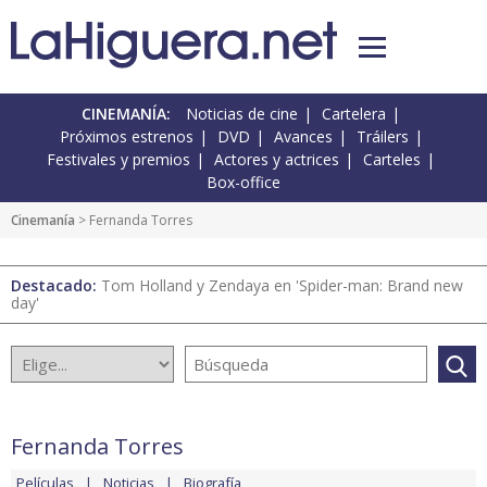
CINEMANÍA:
Noticias de cine
Cartelera
Próximos estrenos
DVD
Avances
Tráilers
Festivales y premios
Actores y actrices
Carteles
Box-office
Cinemanía
> Fernanda Torres
Destacado:
Tom Holland y Zendaya en 'Spider-man: Brand new
day'
Fernanda Torres
Películas
Noticias
Biografía