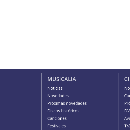
MUSICALIA
C
Noticias
Not
Novedades
Car
Próximas novedades
Pr
Discos históricos
DV
Canciones
Av
Festivales
Trá