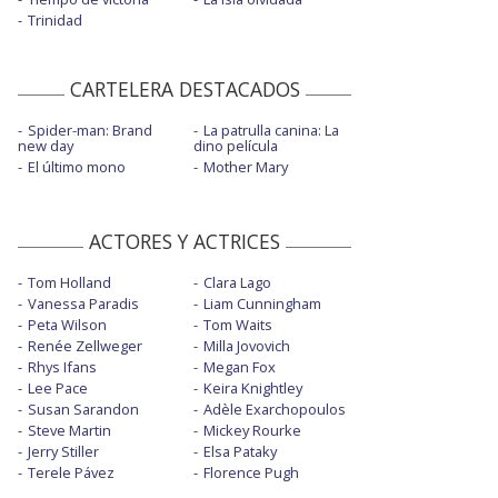
Trinidad
CARTELERA DESTACADOS
Spider-man: Brand
La patrulla canina: La
new day
dino película
El último mono
Mother Mary
ACTORES Y ACTRICES
Tom Holland
Clara Lago
Vanessa Paradis
Liam Cunningham
Peta Wilson
Tom Waits
Renée Zellweger
Milla Jovovich
Rhys Ifans
Megan Fox
Lee Pace
Keira Knightley
Susan Sarandon
Adèle Exarchopoulos
Steve Martin
Mickey Rourke
Jerry Stiller
Elsa Pataky
Terele Pávez
Florence Pugh