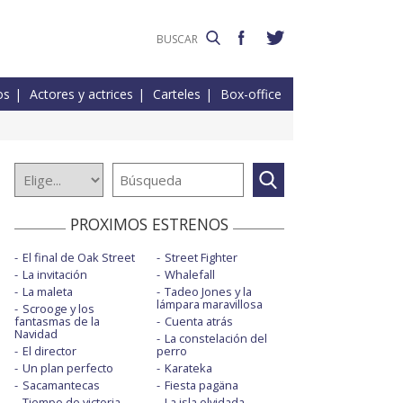
os
Actores y actrices
Carteles
Box-office
PROXIMOS ESTRENOS
El final de Oak Street
Street Fighter
La invitación
Whalefall
La maleta
Tadeo Jones y la
lámpara maravillosa
Scrooge y los
fantasmas de la
Cuenta atrás
Navidad
La constelación del
El director
perro
Un plan perfecto
Karateka
Sacamantecas
Fiesta pagäna
Tiempo de victoria
La isla olvidada