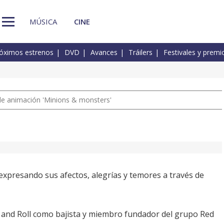
MÚSICA
CINE
óximos estrenos
DVD
Avances
Tráilers
Festivales y premi
a de animación 'Minions & monsters'
 expresando sus afectos, alegrías y temores a través de
k and Roll como bajista y miembro fundador del grupo Red