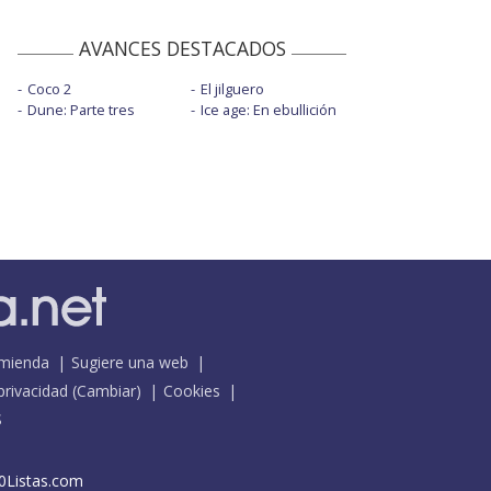
AVANCES DESTACADOS
Coco 2
El jilguero
Dune: Parte tres
Ice age: En ebullición
mienda
Sugiere una web
 privacidad
(
Cambiar
)
Cookies
S
0Listas.com