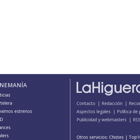
INEMANÍA
icias
telera
Contacto
Redacción
Reco
óximos estrenos
Aspectos legales
Política de
D
Publicidad y webmasters
RS
ances
ilers
Otros servicios:
Chistes
|
Top1