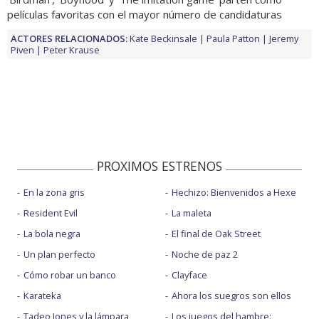
películas favoritas con el mayor número de candidaturas
ACTORES RELACIONADOS:
Kate Beckinsale
Paula Patton
Jeremy
Piven
Peter Krause
PROXIMOS ESTRENOS
En la zona gris
Hechizo: Bienvenidos a Hexe
Resident Evil
La maleta
La bola negra
El final de Oak Street
Un plan perfecto
Noche de paz 2
Cómo robar un banco
Clayface
Karateka
Ahora los suegros son ellos
Tadeo Jones y la lámpara
Los juegos del hambre: