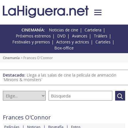
CINEMANÍA:
Noticias de cine
Cartelera
Próximos estrenos
DVD
Avances
Tráilers
Festivales y premios
Actores y actrices
Carteles
Box-office
Cinemanía
> Frances O'Connor
Destacado:
Llega a las salas de cine la película de animación
'Minions & monsters'
Frances O'Connor
Películas
Noticias
Biografía
Fotos