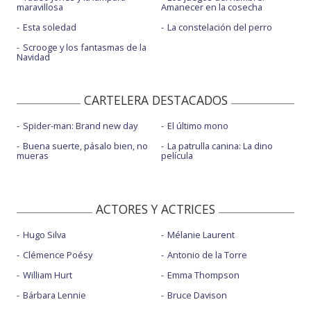
maravillosa
Amanecer en la cosecha
Esta soledad
La constelación del perro
Scrooge y los fantasmas de la
Navidad
CARTELERA DESTACADOS
Spider-man: Brand new day
El último mono
Buena suerte, pásalo bien, no
La patrulla canina: La dino
mueras
película
ACTORES Y ACTRICES
Hugo Silva
Mélanie Laurent
Clémence Poésy
Antonio de la Torre
William Hurt
Emma Thompson
Bárbara Lennie
Bruce Davison