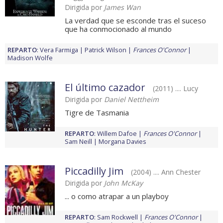
Dirigida por
James Wan
La verdad que se esconde tras el suceso
que ha conmocionado al mundo
REPARTO
:
Vera Farmiga
Patrick Wilson
Frances O'Connor
Madison Wolfe
El último cazador
(2011) .... Lucy
Dirigida por
Daniel Nettheim
Tigre de Tasmania
REPARTO
:
Willem Dafoe
Frances O'Connor
Sam Neill
Morgana Davies
Piccadilly Jim
(2004) .... Ann Chester
Dirigida por
John McKay
... o como atrapar a un playboy
REPARTO
:
Sam Rockwell
Frances O'Connor