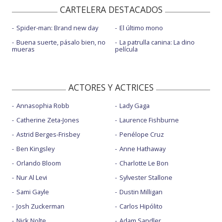
CARTELERA DESTACADOS
Spider-man: Brand new day
El último mono
Buena suerte, pásalo bien, no
La patrulla canina: La dino
mueras
película
ACTORES Y ACTRICES
Annasophia Robb
Lady Gaga
Catherine Zeta-Jones
Laurence Fishburne
Astrid Berges-Frisbey
Penélope Cruz
Ben Kingsley
Anne Hathaway
Orlando Bloom
Charlotte Le Bon
Nur Al Levi
Sylvester Stallone
Sami Gayle
Dustin Milligan
Josh Zuckerman
Carlos Hipólito
Nick Nolte
Adam Sandler