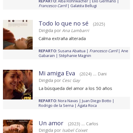
REPARTO
:
Alba Rohrwacher
Elio Germano
Francesco Carril
Galatéa Bellugi
Todo lo que no sé
(2025)
Dirigida por
Ana Lambarri
Calma extraña alterada
REPARTO
:
Susana Abaitua
Francesco Carril
Ane
Gabarain
Stéphanie Magnin
Mi amiga Eva
(2024) .... Dani
Dirigida por
Cesc Gay
La búsqueda del amor a los 50 años
REPARTO
:
Nora Navas
Juan Diego Botto
Rodrigo de la Serna
Ágata Roca
Un amor
(2023) .... Carlos
Dirigida por
Isabel Coixet