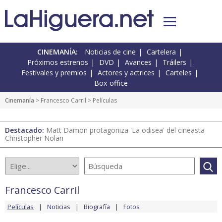
CINEMANÍA:
Noticias de cine
Cartelera
Próximos estrenos
DVD
Avances
Tráilers
Festivales y premios
Actores y actrices
Carteles
Box-office
Cinemanía
>
Francesco Carril
> Películas
Destacado:
Matt Damon protagoniza 'La odisea' del cineasta
Christopher Nolan
Francesco Carril
Películas
Noticias
Biografía
Fotos