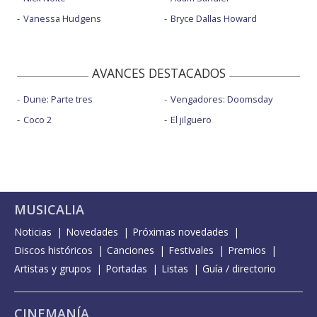
Vanessa Hudgens
Bryce Dallas Howard
AVANCES DESTACADOS
Dune: Parte tres
Vengadores: Doomsday
Coco 2
El jilguero
MUSICALIA
Noticias
Novedades
Próximas novedades
Discos históricos
Canciones
Festivales
Premios
Artistas y grupos
Portadas
Listas
Guía / directorio
CINEMANÍA