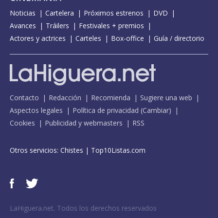
Noticias
Cartelera
Próximos estrenos
DVD
Avances
Tráilers
Festivales + premios
Actores y actrices
Carteles
Box-office
Guía / directorio
Contacto
Redacción
Recomienda
Sugiere una web
Aspectos legales
Política de privacidad
(
Cambiar
)
Cookies
Publicidad y webmasters
RSS
Otros servicios:
Chistes
|
Top10Listas.com
LaHiguera.net. Todos los derechos reservados