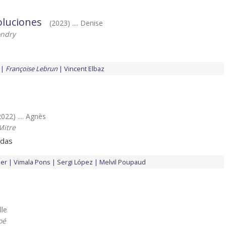
soluciones
(2023) .... Denise
ondry
Françoise Lebrun
Vincent Elbaz
2022) .... Agnès
Mitre
idas
ler
Vimala Pons
Sergi López
Melvil Poupaud
lle
oé