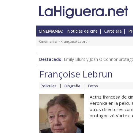
CINEMANÍA:
Noticias de cine
Cartelera
Pr
Cinemanía
> Françoise Lebrun
Destacado:
Emily Blunt y Josh O'Connor protagon
Françoise Lebrun
Películas
Biografía
Fotos
Actriz francesa de c
Veronika en la pelícu
otros directores com
protagonizó Vortex, d