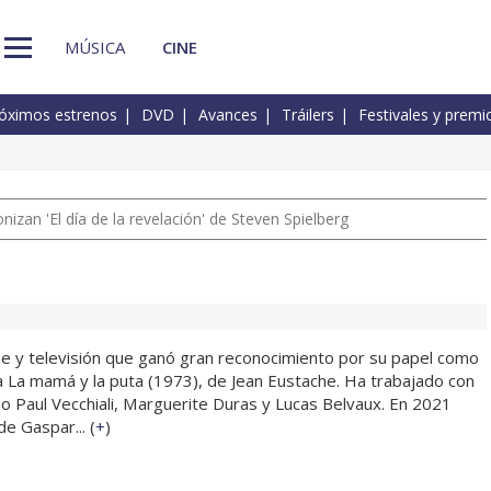
MÚSICA
CINE
óximos estrenos
DVD
Avances
Tráilers
Festivales y premi
izan 'El día de la revelación' de Steven Spielberg
ine y televisión que ganó gran reconocimiento por su papel como
la La mamá y la puta (1973), de Jean Eustache. Ha trabajado con
o Paul Vecchiali, Marguerite Duras y Lucas Belvaux. En 2021
e Gaspar... (
+
)