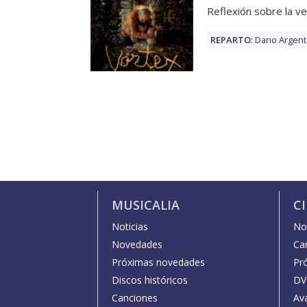
Reflexión sobre la ve
REPARTO
:
Dario Argen
MUSICALIA
C
Noticias
Not
Novedades
Car
Próximas novedades
Pr
Discos históricos
DV
Canciones
Av