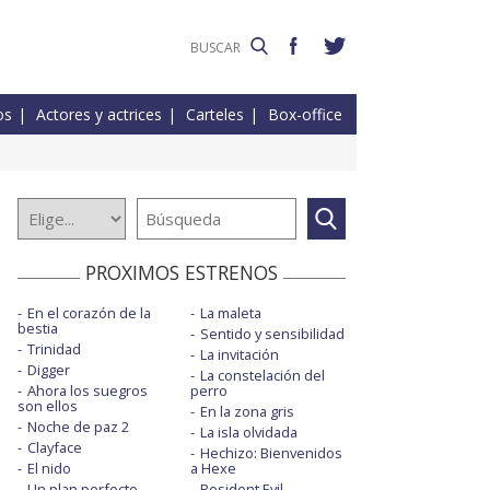
os
Actores y actrices
Carteles
Box-office
PROXIMOS ESTRENOS
En el corazón de la
La maleta
bestia
Sentido y sensibilidad
Trinidad
La invitación
Digger
La constelación del
Ahora los suegros
perro
son ellos
En la zona gris
Noche de paz 2
La isla olvidada
Clayface
Hechizo: Bienvenidos
El nido
a Hexe
Un plan perfecto
Resident Evil