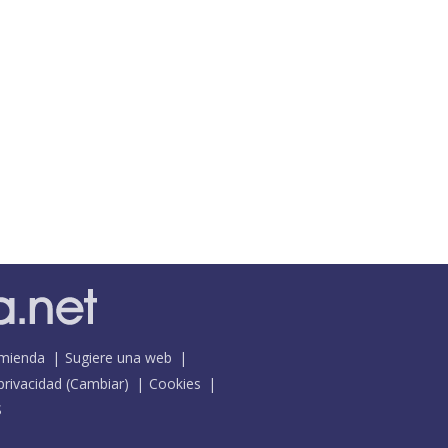
mienda
Sugiere una web
 privacidad
(
Cambiar
)
Cookies
S