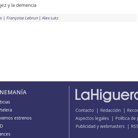
jez y la demencia
to
Françoise Lebrun
Alex Lutz
INEMANÍA
icias
telera
Contacto
Redacción
Reco
óximos estrenos
Aspectos legales
Política de
D
Publicidad y webmasters
RS
ances