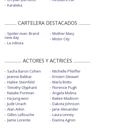
Karateka
CARTELERA DESTACADOS
Spider-man: Brand
Mother Mary
new day
Motor City
La odisea
ACTORES Y ACTRICES
Sacha Baron Cohen
Michelle Pfeiffer
Jeanne Balibar
Kristen Stewart
Hailee Steinfeld
María Botto
Timothy Olyphant
Florence Pugh
Natalie Portman
Ángela Molina
Ha Jung-woo
Bailee Madison
Judit Uriach
Dakota Johnson
Alan Arkin
Jane Alexander
Gilles Lellouche
Laura Linney
Jaime Lorente
Dianna Agron