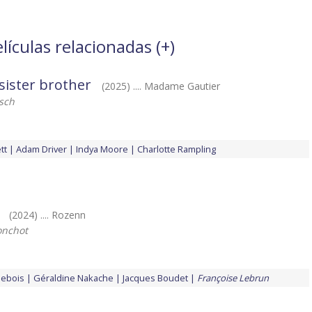
lículas relacionadas (
+
)
sister brother
(2025) .... Madame Gautier
sch
tt
Adam Driver
Indya Moore
Charlotte Rampling
(2024) .... Rozenn
onchot
debois
Géraldine Nakache
Jacques Boudet
Françoise Lebrun