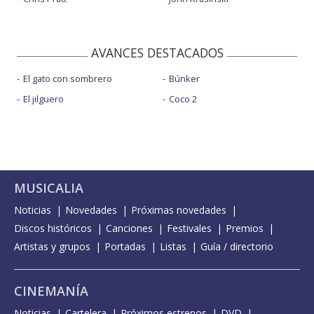
AVANCES DESTACADOS
El gato con sombrero
Búnker
El jilguero
Coco 2
MUSICALIA
Noticias
Novedades
Próximas novedades
Discos históricos
Canciones
Festivales
Premios
Artistas y grupos
Portadas
Listas
Guía / directorio
CINEMANÍA
Noticias
Cartelera
Próximos estrenos
DVD