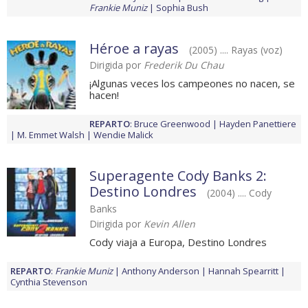
Frankie Muniz
Sophia Bush
Héroe a rayas
(2005) .... Rayas (voz)
Dirigida por
Frederik Du Chau
¡Algunas veces los campeones no nacen, se
hacen!
REPARTO
:
Bruce Greenwood
Hayden Panettiere
M. Emmet Walsh
Wendie Malick
Superagente Cody Banks 2:
Destino Londres
(2004) .... Cody
Banks
Dirigida por
Kevin Allen
Cody viaja a Europa, Destino Londres
REPARTO
:
Frankie Muniz
Anthony Anderson
Hannah Spearritt
Cynthia Stevenson