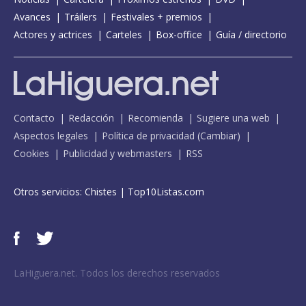
Avances
Tráilers
Festivales + premios
Actores y actrices
Carteles
Box-office
Guía / directorio
Contacto
Redacción
Recomienda
Sugiere una web
Aspectos legales
Política de privacidad
(
Cambiar
)
Cookies
Publicidad y webmasters
RSS
Otros servicios:
Chistes
|
Top10Listas.com
LaHiguera.net. Todos los derechos reservados