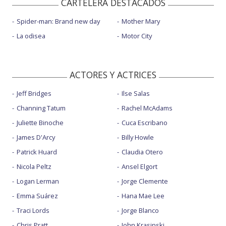
CARTELERA DESTACADOS
Spider-man: Brand new day
Mother Mary
La odisea
Motor City
ACTORES Y ACTRICES
Jeff Bridges
Ilse Salas
Channing Tatum
Rachel McAdams
Juliette Binoche
Cuca Escribano
James D'Arcy
Billy Howle
Patrick Huard
Claudia Otero
Nicola Peltz
Ansel Elgort
Logan Lerman
Jorge Clemente
Emma Suárez
Hana Mae Lee
Traci Lords
Jorge Blanco
Chris Pratt
John Krasinski