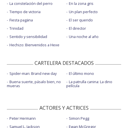
La constelación del perro
En la zona gris
Tiempo de victoria
Un plan perfecto
Fiesta pagäna
El ser querido
Trinidad
El director
Sentido y sensibilidad
Una noche al año
Hechizo: Bienvenidos a Hexe
CARTELERA DESTACADOS
Spider-man: Brand new day
El último mono
Buena suerte, pásalo bien, no
La patrulla canina: La dino
mueras
película
ACTORES Y ACTRICES
Peter Hermann
Simon Pegg
Samuel L. Jackson
Ewan McGregor