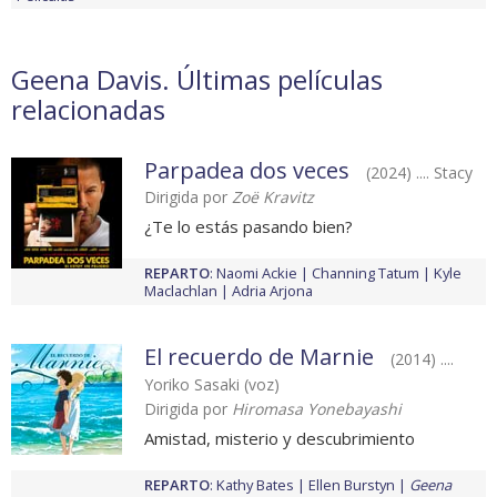
Geena Davis. Últimas películas
relacionadas
Parpadea dos veces
(2024) .... Stacy
Dirigida por
Zoë Kravitz
¿Te lo estás pasando bien?
REPARTO
:
Naomi Ackie
Channing Tatum
Kyle
Maclachlan
Adria Arjona
El recuerdo de Marnie
(2014) ....
Yoriko Sasaki (voz)
Dirigida por
Hiromasa Yonebayashi
Amistad, misterio y descubrimiento
REPARTO
:
Kathy Bates
Ellen Burstyn
Geena