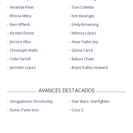
Amanda Peet
Toni Collette
Rhona Mitra
Kim Basinger
Ben Affleck
Emily Browning
Kirsten Dunst
Mónica López
Jessica Alba
Anya Taylor-Joy
Christoph Waltz
Gloria Carrá
Colin Farrell
Babou Cham
Jennifer Lopez
Bryce Dallas Howard
AVANCES DESTACADOS
Vengadores: Doomsday
Star Wars: Starfighter
Dune: Parte tres
Coco 2