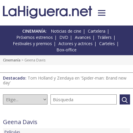
CINEMANÍA:
Noticias de cine
Cartelera
Próximos estrenos
DVD
Avances
Tráilers
Festivales y premios
Actores y actrices
Carteles
Box-office
Cinemanía
> Geena Davis
Destacado:
Tom Holland y Zendaya en 'Spider-man: Brand new
day'
Geena Davis
Películas