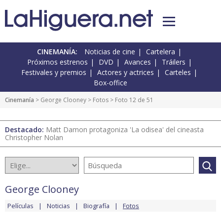
CINEMANÍA:
Noticias de cine
Cartelera
Próximos estrenos
DVD
Avances
Tráilers
Festivales y premios
Actores y actrices
Carteles
Box-office
Cinemanía
>
George Clooney
>
Fotos
> Foto 12 de 51
Destacado:
Matt Damon protagoniza 'La odisea' del cineasta
Christopher Nolan
George Clooney
Películas
Noticias
Biografía
Fotos