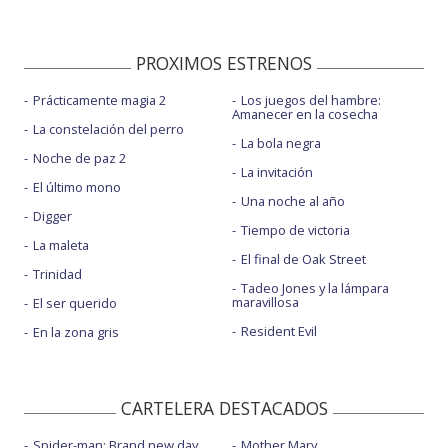
PROXIMOS ESTRENOS
Prácticamente magia 2
Los juegos del hambre:
Amanecer en la cosecha
La constelación del perro
La bola negra
Noche de paz 2
La invitación
El último mono
Una noche al año
Digger
Tiempo de victoria
La maleta
El final de Oak Street
Trinidad
Tadeo Jones y la lámpara
maravillosa
El ser querido
Resident Evil
En la zona gris
CARTELERA DESTACADOS
Spider-man: Brand new day
Mother Mary