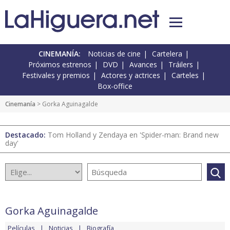
CINEMANÍA:
Noticias de cine
Cartelera
Próximos estrenos
DVD
Avances
Tráilers
Festivales y premios
Actores y actrices
Carteles
Box-office
Cinemanía
> Gorka Aguinagalde
Destacado:
Tom Holland y Zendaya en 'Spider-man: Brand new
day'
Gorka Aguinagalde
Películas
Noticias
Biografía