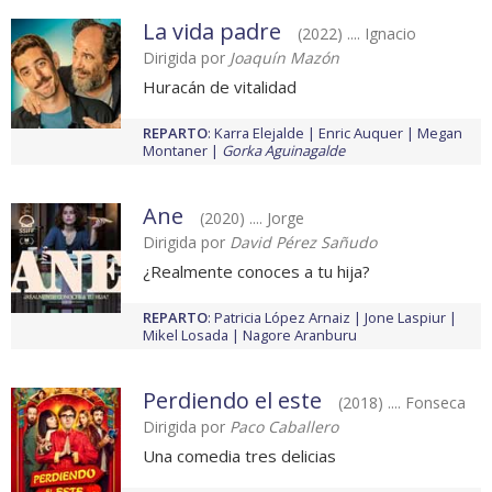
La vida padre
(2022) .... Ignacio
Dirigida por
Joaquín Mazón
Huracán de vitalidad
REPARTO
:
Karra Elejalde
Enric Auquer
Megan
Montaner
Gorka Aguinagalde
Ane
(2020) .... Jorge
Dirigida por
David Pérez Sañudo
¿Realmente conoces a tu hija?
REPARTO
:
Patricia López Arnaiz
Jone Laspiur
Mikel Losada
Nagore Aranburu
Perdiendo el este
(2018) .... Fonseca
Dirigida por
Paco Caballero
Una comedia tres delicias