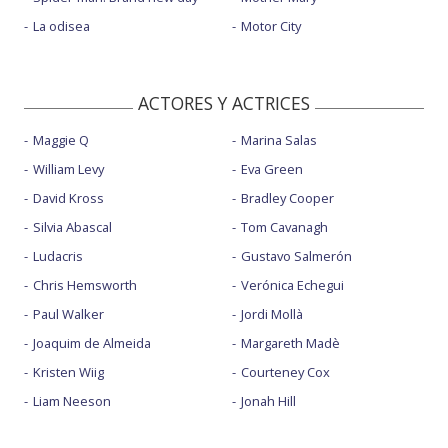
La odisea
Motor City
ACTORES Y ACTRICES
Maggie Q
Marina Salas
William Levy
Eva Green
David Kross
Bradley Cooper
Silvia Abascal
Tom Cavanagh
Ludacris
Gustavo Salmerón
Chris Hemsworth
Verónica Echegui
Paul Walker
Jordi Mollà
Joaquim de Almeida
Margareth Madè
Kristen Wiig
Courteney Cox
Liam Neeson
Jonah Hill