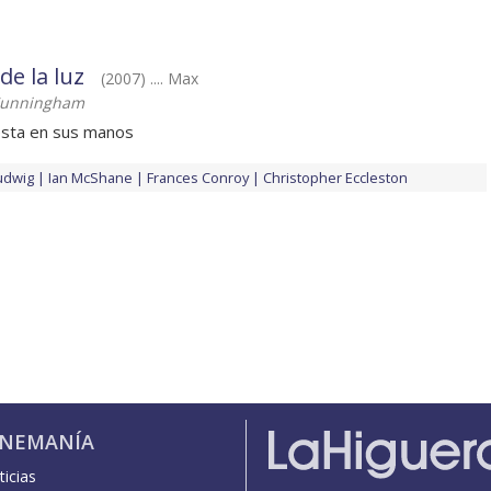
de la luz
(2007) .... Max
 Cunningham
esta en sus manos
udwig
Ian McShane
Frances Conroy
Christopher Eccleston
INEMANÍA
icias