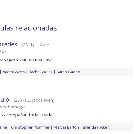
ulas relacionadas
aredes
(2011) .... Artie
dan
ñas que vivían en una casa
Naomi Watts
Rachel Weisz
Sarah Gadon
culo
(2007) .... Jack (joven)
Attenborough
s acompañan toda la vida
aine
Christopher Plummer
Mischa Barton
Brenda Fricker