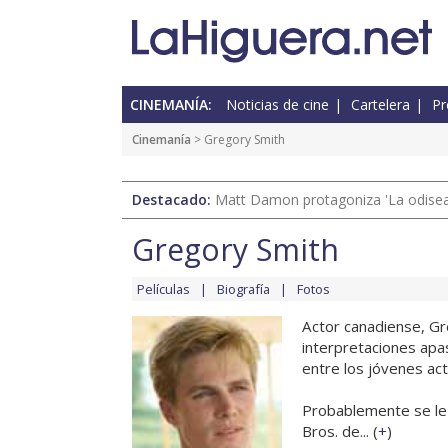
CINEMANÍA:
Noticias de cine
Cartelera
Pr
Cinemanía
> Gregory Smith
Destacado:
Matt Damon protagoniza 'La odisea'
Gregory Smith
Películas
Biografía
Fotos
Actor canadiense, Gr
interpretaciones apa
entre los jóvenes ac
Probablemente se le 
Bros. de... (
+
)