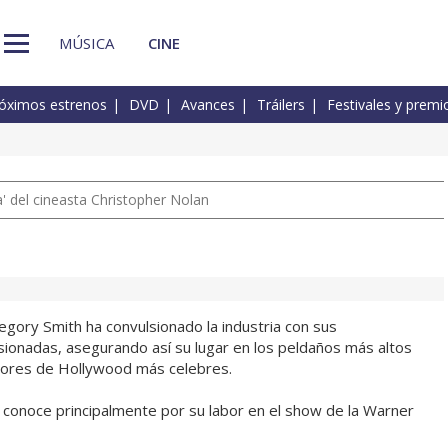
MÚSICA
CINE
óximos estrenos
DVD
Avances
Tráilers
Festivales y premi
 del cineasta Christopher Nolan
egory Smith ha convulsionado la industria con sus
sionadas, asegurando así su lugar en los peldaños más altos
tores de Hollywood más celebres.
conoce principalmente por su labor en el show de la Warner