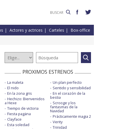
os
Actores y actrices
Carteles
Box-office
PROXIMOS ESTRENOS
La maleta
Un plan perfecto
El nido
Sentido y sensibilidad
En la zona gris
En el corazón de la
bestia
Hechizo: Bienvenidos
a Hexe
Scrooge y los
fantasmas de la
Tiempo de victoria
Navidad
Fiesta pagäna
Prácticamente magia 2
Clayface
Verity
Esta soledad
Trinidad