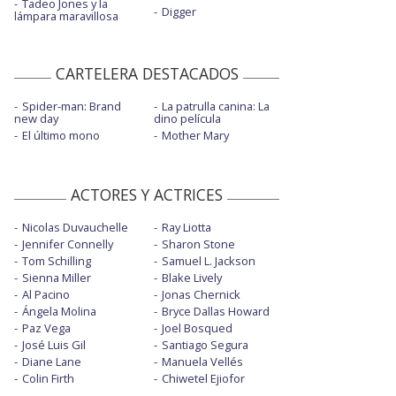
Tadeo Jones y la
Digger
lámpara maravillosa
CARTELERA DESTACADOS
Spider-man: Brand
La patrulla canina: La
new day
dino película
El último mono
Mother Mary
ACTORES Y ACTRICES
Nicolas Duvauchelle
Ray Liotta
Jennifer Connelly
Sharon Stone
Tom Schilling
Samuel L. Jackson
Sienna Miller
Blake Lively
Al Pacino
Jonas Chernick
Ángela Molina
Bryce Dallas Howard
Paz Vega
Joel Bosqued
José Luis Gil
Santiago Segura
Diane Lane
Manuela Vellés
Colin Firth
Chiwetel Ejiofor