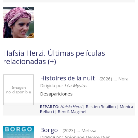
Hafsia Herzi. Últimas películas
relacionadas (
+
)
Histoires de la nuit
(2026) .... Nora
Dirigida por
Léa Mysius
Desapariciones
REPARTO
:
Hafsia Herzi
Bastien Bouillon
Monica
Bellucci
Benoît Magimel
Borgo
(2023) .... Melissa
Dirigida por
Stéphane Demoustier