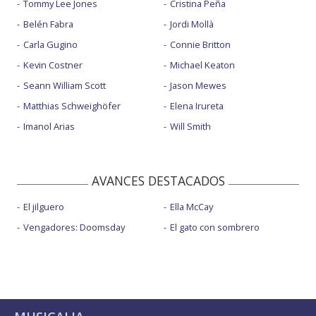
Tommy Lee Jones
Cristina Peña
Belén Fabra
Jordi Mollà
Carla Gugino
Connie Britton
Kevin Costner
Michael Keaton
Seann William Scott
Jason Mewes
Matthias Schweighöfer
Elena Irureta
Imanol Arias
Will Smith
AVANCES DESTACADOS
El jilguero
Ella McCay
Vengadores: Doomsday
El gato con sombrero