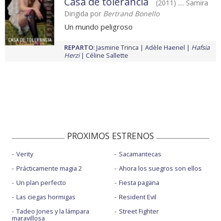
Casa de tolerancia
(2011) .... Samira
Dirigida por
Bertrand Bonello
Un mundo peligroso
REPARTO
:
Jasmine Trinca
Adèle Haenel
Hafsia
Herzi
Céline Sallette
PROXIMOS ESTRENOS
Verity
Sacamantecas
Prácticamente magia 2
Ahora los suegros son ellos
Un plan perfecto
Fiesta pagäna
Las ciegas hormigas
Resident Evil
Tadeo Jones y la lámpara
Street Fighter
maravillosa