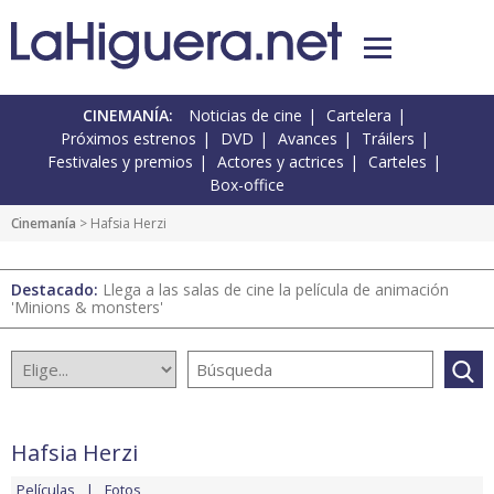
CINEMANÍA:
Noticias de cine
Cartelera
Próximos estrenos
DVD
Avances
Tráilers
Festivales y premios
Actores y actrices
Carteles
Box-office
Cinemanía
> Hafsia Herzi
Destacado:
Llega a las salas de cine la película de animación
'Minions & monsters'
Hafsia Herzi
Películas
Fotos