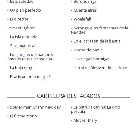
Esta soledad
Burundanga
Un plan perfecto
Cuenta atrás
El director
Whalefall
Street Fighter
Scrooge y los fantasmas de la
Navidad
La isla olvidada
En el corazón de la bestia
Sacamantecas
Noche de paz 2
Los juegos del hambre:
Amanecer en la cosecha
Las ciegas hormigas
La bola negra
Hechizo: Bienvenidos a Hexe
Prácticamente magia 2
CARTELERA DESTACADOS
Spider-man: Brand new day
La patrulla canina: La dino
película
El último mono
Mother Mary