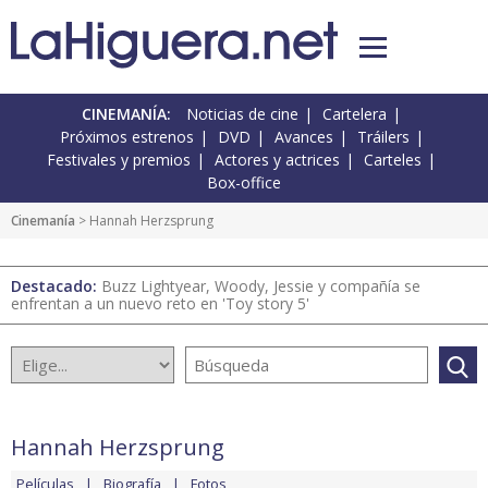
CINEMANÍA:
Noticias de cine
Cartelera
Próximos estrenos
DVD
Avances
Tráilers
Festivales y premios
Actores y actrices
Carteles
Box-office
Cinemanía
> Hannah Herzsprung
Destacado:
Buzz Lightyear, Woody, Jessie y compañía se
enfrentan a un nuevo reto en 'Toy story 5'
Hannah Herzsprung
Películas
Biografía
Fotos