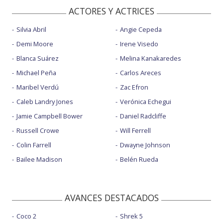
ACTORES Y ACTRICES
Silvia Abril
Angie Cepeda
Demi Moore
Irene Visedo
Blanca Suárez
Melina Kanakaredes
Michael Peña
Carlos Areces
Maribel Verdú
Zac Efron
Caleb Landry Jones
Verónica Echegui
Jamie Campbell Bower
Daniel Radcliffe
Russell Crowe
Will Ferrell
Colin Farrell
Dwayne Johnson
Bailee Madison
Belén Rueda
AVANCES DESTACADOS
Coco 2
Shrek 5