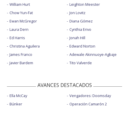
William Hurt
Leighton Meester
Chow Yun-Fat
Jon Lovitz
Ewan McGregor
Diana Gómez
Laura Dern
Cynthia Erivo
Ed Harris
Jonah Hill
Christina Aguilera
Edward Norton
James Franco
Adewale Akinnuoye-Agbaje
Javier Bardem
Tito Valverde
AVANCES DESTACADOS
Ella McCay
Vengadores: Doomsday
Búnker
Operación Camarón 2