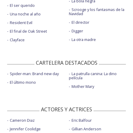
La bola negra
El ser querido
Scrooge y los fantasmas de la
Navidad
Una noche al año
El director
Resident Evil
Digger
El final de Oak Street
La otra madre
Clayface
CARTELERA DESTACADOS
Spider-man: Brand new day
La patrulla canina: La dino
película
El último mono
Mother Mary
ACTORES Y ACTRICES
Cameron Diaz
Eric Balfour
Jennifer Coolidge
Gillian Anderson