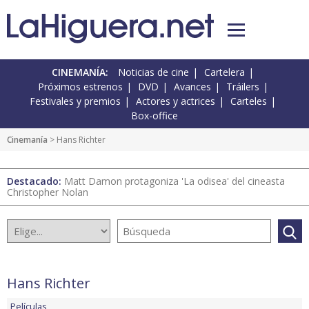
CINEMANÍA:
Noticias de cine
Cartelera
Próximos estrenos
DVD
Avances
Tráilers
Festivales y premios
Actores y actrices
Carteles
Box-office
Cinemanía
> Hans Richter
Destacado:
Matt Damon protagoniza 'La odisea' del cineasta
Christopher Nolan
Hans Richter
Películas