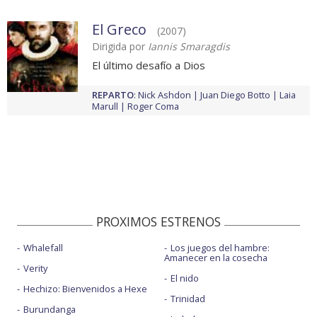
El Greco
(2007)
Dirigida por
Iannis Smaragdis
El último desafío a Dios
REPARTO
:
Nick Ashdon
Juan Diego Botto
Laia
Marull
Roger Coma
PROXIMOS ESTRENOS
Whalefall
Los juegos del hambre:
Amanecer en la cosecha
Verity
El nido
Hechizo: Bienvenidos a Hexe
Trinidad
Burundanga