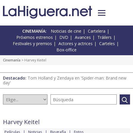
CINEMANÍA:
Noticias de cine
Cartelera
Próximos estrenos
DVD
Avances
Tráilers
Festivales y premios
Actores y actrices
Carteles
Box-office
Cinemanía
> Harvey Keitel
Destacado:
Tom Holland y Zendaya en 'Spider-man: Brand new
day'
Harvey Keitel
Películas
Noticias
Biografía
Fotos