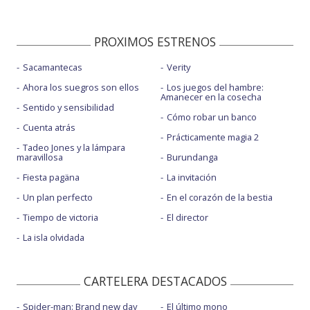
PROXIMOS ESTRENOS
Sacamantecas
Verity
Ahora los suegros son ellos
Los juegos del hambre:
Amanecer en la cosecha
Sentido y sensibilidad
Cómo robar un banco
Cuenta atrás
Prácticamente magia 2
Tadeo Jones y la lámpara
maravillosa
Burundanga
Fiesta pagäna
La invitación
Un plan perfecto
En el corazón de la bestia
Tiempo de victoria
El director
La isla olvidada
CARTELERA DESTACADOS
Spider-man: Brand new day
El último mono