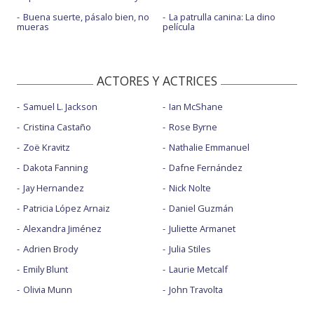
Buena suerte, pásalo bien, no
La patrulla canina: La dino
mueras
película
ACTORES Y ACTRICES
Samuel L. Jackson
Ian McShane
Cristina Castaño
Rose Byrne
Zoë Kravitz
Nathalie Emmanuel
Dakota Fanning
Dafne Fernández
Jay Hernandez
Nick Nolte
Patricia López Arnaiz
Daniel Guzmán
Alexandra Jiménez
Juliette Armanet
Adrien Brody
Julia Stiles
Emily Blunt
Laurie Metcalf
Olivia Munn
John Travolta