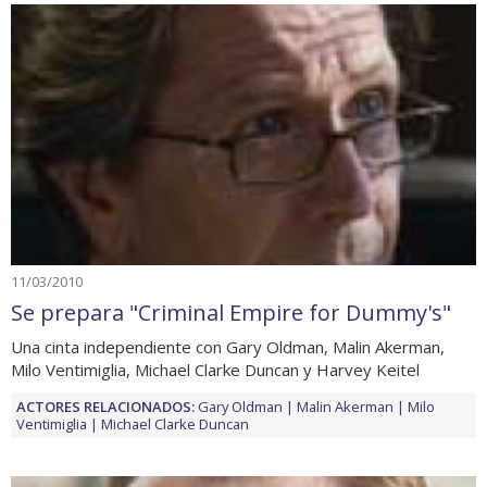
11/03/2010
Se prepara "Criminal Empire for Dummy's"
Una cinta independiente con Gary Oldman, Malin Akerman,
Milo Ventimiglia, Michael Clarke Duncan y Harvey Keitel
ACTORES RELACIONADOS:
Gary Oldman
Malin Akerman
Milo
Ventimiglia
Michael Clarke Duncan