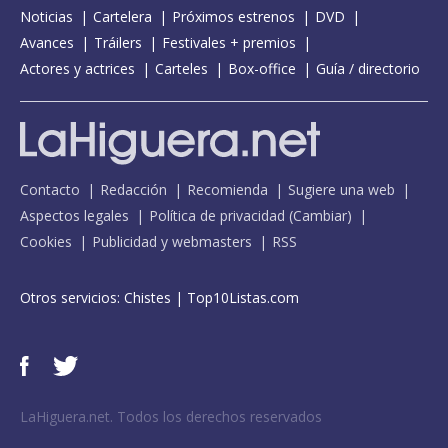
Noticias
Cartelera
Próximos estrenos
DVD
Avances
Tráilers
Festivales + premios
Actores y actrices
Carteles
Box-office
Guía / directorio
Contacto
Redacción
Recomienda
Sugiere una web
Aspectos legales
Política de privacidad
(
Cambiar
)
Cookies
Publicidad y webmasters
RSS
Otros servicios:
Chistes
|
Top10Listas.com
LaHiguera.net. Todos los derechos reservados