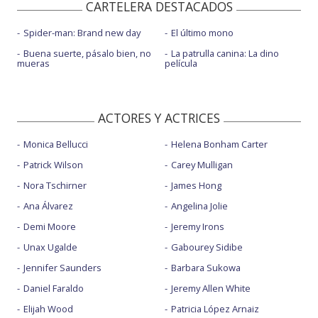
CARTELERA DESTACADOS
Spider-man: Brand new day
El último mono
Buena suerte, pásalo bien, no
La patrulla canina: La dino
mueras
película
ACTORES Y ACTRICES
Monica Bellucci
Helena Bonham Carter
Patrick Wilson
Carey Mulligan
Nora Tschirner
James Hong
Ana Álvarez
Angelina Jolie
Demi Moore
Jeremy Irons
Unax Ugalde
Gabourey Sidibe
Jennifer Saunders
Barbara Sukowa
Daniel Faraldo
Jeremy Allen White
Elijah Wood
Patricia López Arnaiz