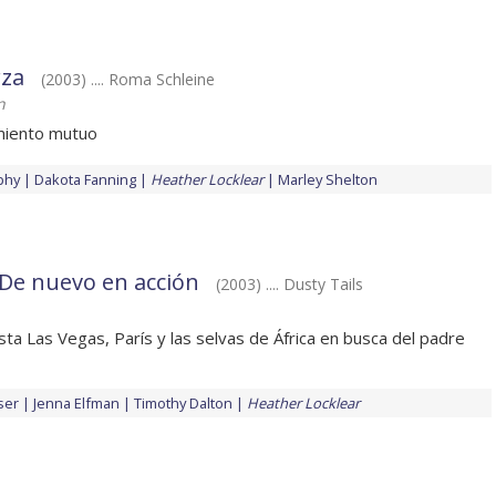
rza
(2003) .... Roma Schleine
n
miento mutuo
phy
Dakota Fanning
Heather Locklear
Marley Shelton
De nuevo en acción
(2003) .... Dusty Tails
a Las Vegas, París y las selvas de África en busca del padre
ser
Jenna Elfman
Timothy Dalton
Heather Locklear