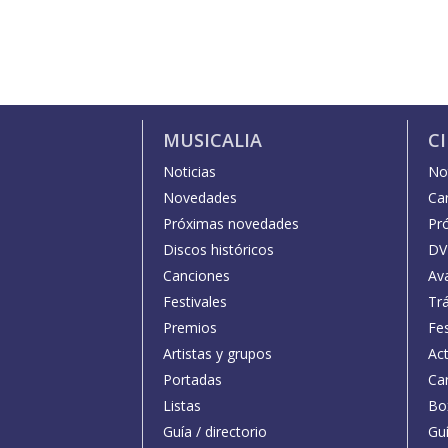
MUSICALIA
C
Noticias
Not
Novedades
Car
Próximas novedades
Pr
Discos históricos
DV
Canciones
Av
Festivales
Trá
Premios
Fe
Artistas y grupos
Act
Portadas
Car
Listas
Bo
Guía / directorio
Guí