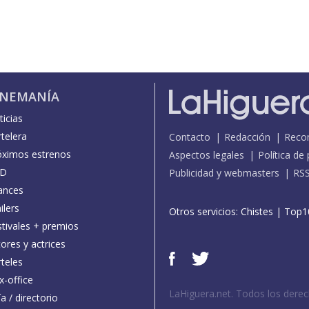
INEMANÍA
icias
telera
Contacto
Redacción
Reco
óximos estrenos
Aspectos legales
Política de
D
Publicidad y webmasters
RS
ances
ilers
Otros servicios:
Chistes
|
Top1
stivales + premios
ores y actrices
teles
x-office
LaHiguera.net. Todos los dere
a / directorio