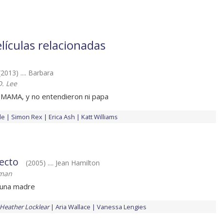
lículas relacionadas
(2013) .... Barbara
. Lee
n MAMA, y no entendieron ni papa
le
Simon Rex
Erica Ash
Katt Williams
ecto
(2005) .... Jean Hamilton
man
 una madre
Heather Locklear
Aria Wallace
Vanessa Lengies