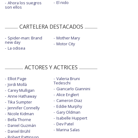
El nido
Ahora los suegros
son ellos
CARTELERA DESTACADOS
Spider-man: Brand
Mother Mary
new day
Motor City
La odisea
ACTORES Y ACTRICES
Elliot Page
Valeria Bruni
Tedeschi
Jordi Mollà
Giancarlo Giannini
Carey Mulligan
Alice Englert
Anne Hathaway
Cameron Diaz
Tika Sumpter
Eddie Murphy
Jennifer Connelly
Gary Oldman
Nicole Kidman
Isabelle Huppert
Bella Thorne
Dev Patel
Daniel Guzmán
Marina Salas
Daniel Brühl
Robert Pattinson