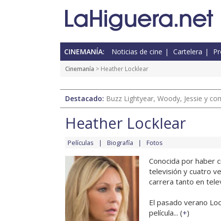
CINEMANÍA:
Noticias de cine
Cartelera
Pr
Cinemanía
> Heather Locklear
Destacado:
Buzz Lightyear, Woody, Jessie y com
Heather Locklear
Películas
Biografía
Fotos
Conocida por haber 
televisión y cuatro v
carrera tanto en tele
El pasado verano Lock
película... (
+
)