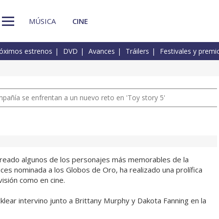
MÚSICA
CINE
óximos estrenos
DVD
Avances
Tráilers
Festivales y premi
pañía se enfrentan a un nuevo reto en 'Toy story 5'
creado algunos de los personajes más memorables de la
eces nominada a los Globos de Oro, ha realizado una prolífica
visión como en cine.
lear intervino junto a Brittany Murphy y Dakota Fanning en la