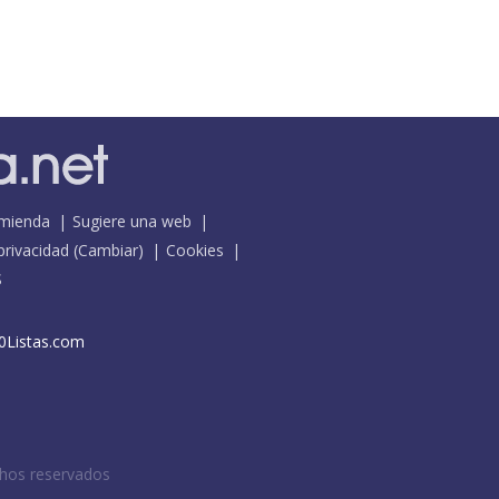
mienda
Sugiere una web
 privacidad
(
Cambiar
)
Cookies
S
0Listas.com
chos reservados