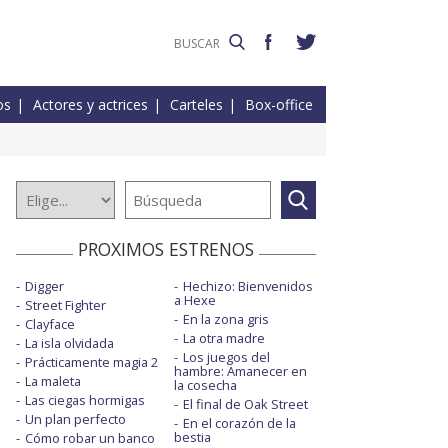
os
Actores y actrices
Carteles
Box-office
PROXIMOS ESTRENOS
Digger
Hechizo: Bienvenidos
a Hexe
Street Fighter
En la zona gris
Clayface
La otra madre
La isla olvidada
Los juegos del
Prácticamente magia 2
hambre: Amanecer en
La maleta
la cosecha
Las ciegas hormigas
El final de Oak Street
Un plan perfecto
En el corazón de la
bestia
Cómo robar un banco