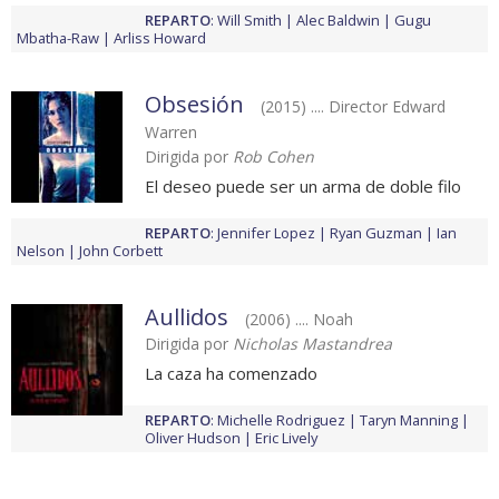
REPARTO
:
Will Smith
Alec Baldwin
Gugu
Mbatha-Raw
Arliss Howard
Obsesión
(2015) .... Director Edward
Warren
Dirigida por
Rob Cohen
El deseo puede ser un arma de doble filo
REPARTO
:
Jennifer Lopez
Ryan Guzman
Ian
Nelson
John Corbett
Aullidos
(2006) .... Noah
Dirigida por
Nicholas Mastandrea
La caza ha comenzado
REPARTO
:
Michelle Rodriguez
Taryn Manning
Oliver Hudson
Eric Lively