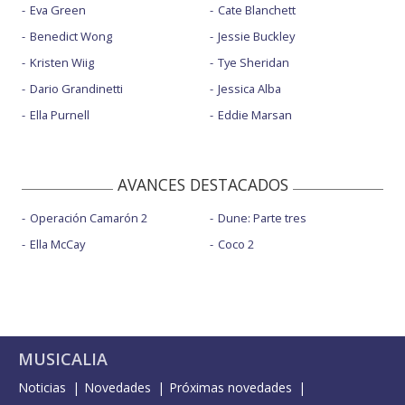
Eva Green
Cate Blanchett
Benedict Wong
Jessie Buckley
Kristen Wiig
Tye Sheridan
Dario Grandinetti
Jessica Alba
Ella Purnell
Eddie Marsan
AVANCES DESTACADOS
Operación Camarón 2
Dune: Parte tres
Ella McCay
Coco 2
MUSICALIA
Noticias
Novedades
Próximas novedades