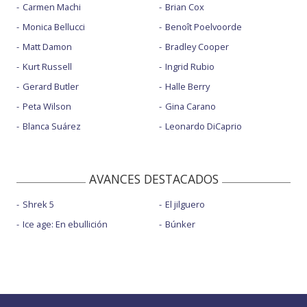
Carmen Machi
Brian Cox
Monica Bellucci
Benoît Poelvoorde
Matt Damon
Bradley Cooper
Kurt Russell
Ingrid Rubio
Gerard Butler
Halle Berry
Peta Wilson
Gina Carano
Blanca Suárez
Leonardo DiCaprio
AVANCES DESTACADOS
Shrek 5
El jilguero
Ice age: En ebullición
Búnker