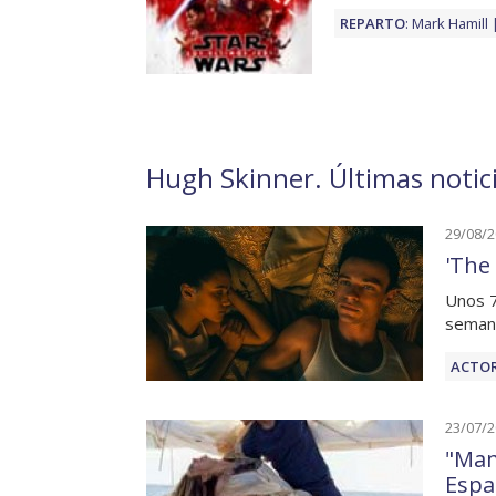
REPARTO
:
Mark Hamill
Hugh Skinner. Últimas notic
29/08/
'The
Unos 7
semana
ACTOR
23/07/
"Mam
Espa