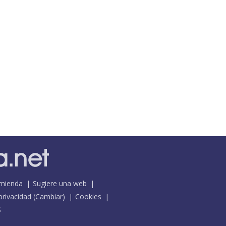
mienda
Sugiere una web
 privacidad
(
Cambiar
)
Cookies
S