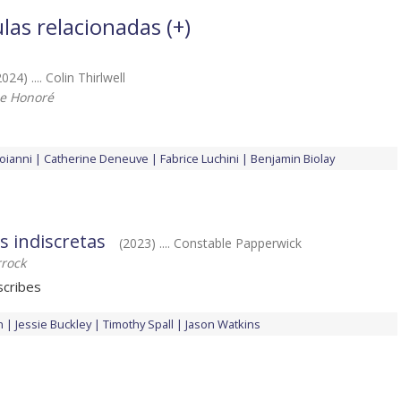
las relacionadas (
+
)
2024) .... Colin Thirlwell
he Honoré
oianni
Catherine Deneuve
Fabrice Luchini
Benjamin Biolay
s indiscretas
(2023) .... Constable Papperwick
rock
scribes
n
Jessie Buckley
Timothy Spall
Jason Watkins