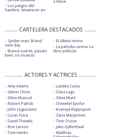
a Hexe
Los juegos del
hambre: Amanecer en
CARTELERA DESTACADOS
Spider-man: Brand
El último mono
new day
La patrulla canina: La
Buena suerte, pásalo
dino película
bien, no mueras
ACTORES Y ACTRICES
Amy Adams
Laetitia Casta
Glenn Close
Clara Lago
Silvia Abascal
Silvia Munt
Robert Patrick
Chiwetel Ejiofor
John Leguizamo
Kseniya Rappoport
Lucas Fuica
Zana Marjanovic
David Thewlis
Tom Cruise
Brie Larson
Jake Gyllenhaal
Tom Hanks
Matthias
Schweighöfer