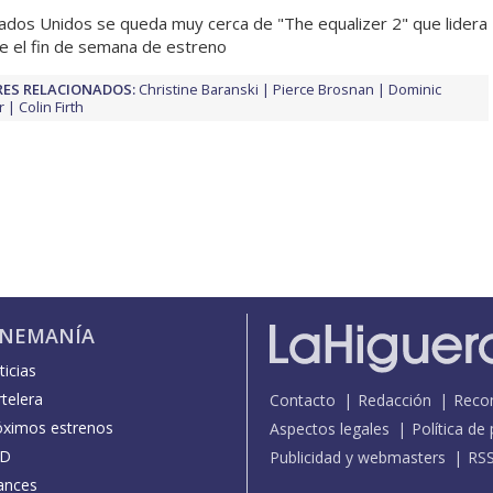
ados Unidos se queda muy cerca de "The equalizer 2" que lidera
e el fin de semana de estreno
ES RELACIONADOS:
Christine Baranski
Pierce Brosnan
Dominic
r
Colin Firth
INEMANÍA
icias
telera
Contacto
Redacción
Reco
óximos estrenos
Aspectos legales
Política de
D
Publicidad y webmasters
RS
ances