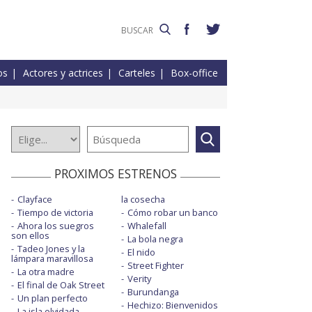
os
Actores y actrices
Carteles
Box-office
PROXIMOS ESTRENOS
Clayface
la cosecha
Tiempo de victoria
Cómo robar un banco
Ahora los suegros
Whalefall
son ellos
La bola negra
Tadeo Jones y la
El nido
lámpara maravillosa
Street Fighter
La otra madre
Verity
El final de Oak Street
Burundanga
Un plan perfecto
Hechizo: Bienvenidos
La isla olvidada