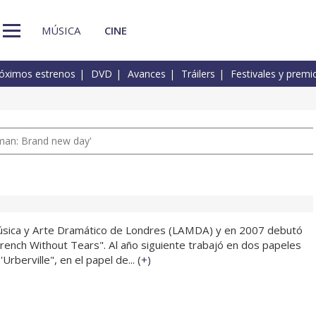
MÚSICA
CINE
óximos estrenos
DVD
Avances
Tráilers
Festivales y premi
man: Brand new day'
Música y Arte Dramático de Londres (LAMDA) y en 2007 debutó
rench Without Tears". Al año siguiente trabajó en dos papeles
Urberville", en el papel de... (
+
)