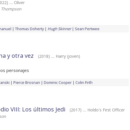
022) .... Oliver
. Thompson
manuel
Thomas Doherty
Hugh Skinner
Sean Pertwee
a y otra vez
(2018) .... Harry (joven)
los personajes
ranski
Pierce Brosnan
Dominic Cooper
Colin Firth
io VIII: Los últimos Jedi
(2017) .... Holdo's First Officer
son