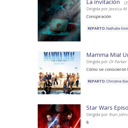
La invitación
(2
Dirigida por
Jessica M
Conspiración
REPARTO
:
Nathalie Em
Mamma Mia! Un
Dirigida por
Ol Parker
Cómo se conocieron 
REPARTO
:
Christine Ba
Star Wars Episod
Dirigida por
Rian John
8