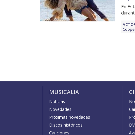
En Est
durant
ACTOR
Coope
MUSICALIA
C
Noticias
Not
Novedades
Car
Próximas novedades
Pr
Discos históricos
DV
Canciones
Av