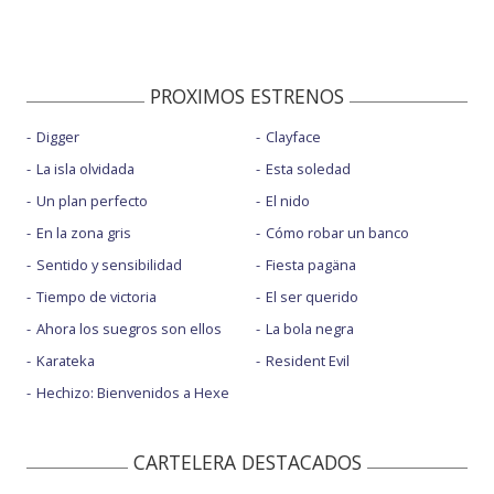
PROXIMOS ESTRENOS
Digger
Clayface
La isla olvidada
Esta soledad
Un plan perfecto
El nido
En la zona gris
Cómo robar un banco
Sentido y sensibilidad
Fiesta pagäna
Tiempo de victoria
El ser querido
Ahora los suegros son ellos
La bola negra
Karateka
Resident Evil
Hechizo: Bienvenidos a Hexe
CARTELERA DESTACADOS