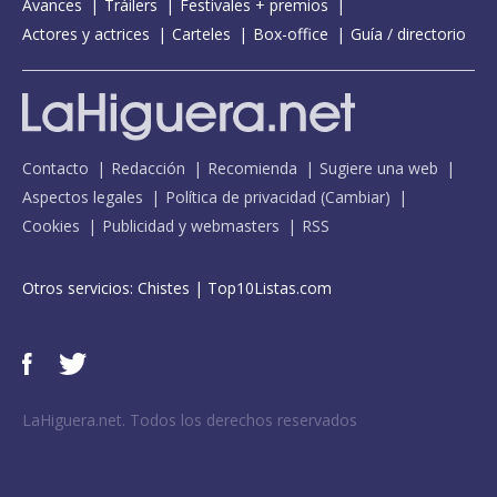
Avances
Tráilers
Festivales + premios
Actores y actrices
Carteles
Box-office
Guía / directorio
Contacto
Redacción
Recomienda
Sugiere una web
Aspectos legales
Política de privacidad
(
Cambiar
)
Cookies
Publicidad y webmasters
RSS
Otros servicios:
Chistes
|
Top10Listas.com
LaHiguera.net. Todos los derechos reservados