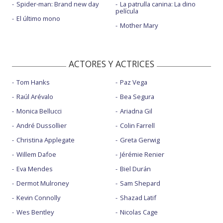
Spider-man: Brand new day
La patrulla canina: La dino
película
El último mono
Mother Mary
ACTORES Y ACTRICES
Tom Hanks
Paz Vega
Raúl Arévalo
Bea Segura
Monica Bellucci
Ariadna Gil
André Dussollier
Colin Farrell
Christina Applegate
Greta Gerwig
Willem Dafoe
Jérémie Renier
Eva Mendes
Biel Durán
Dermot Mulroney
Sam Shepard
Kevin Connolly
Shazad Latif
Wes Bentley
Nicolas Cage