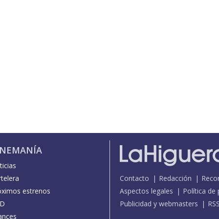
INEMANÍA
icias
telera
Contacto
Redacción
Reco
óximos estrenos
Aspectos legales
Política de
D
Publicidad y webmasters
RS
ances