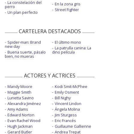
La constelación del
En la zona gris
perro
Street Fighter
Un plan perfecto
CARTELERA DESTACADOS
Spider-man: Brand
El último mono
new day
La patrulla canina: La
Buena suerte, pásalo
dino película
bien, no mueras
ACTORES Y ACTRICES
Mandy Moore
Kodi Smit-McPhee
Maggie Smith
Emily Osment
Lunetta Savino
Bill Nighy
Alexandra Jiménez
Vincent Lindon
Amy Adams
Ángela Molina
Edward Norton
Jim Sturgess
Evan Rachel Wood
Eric Francés
Hugh Jackman
Guillaume Gallienne
Gerard Butler
Andrea Trepat