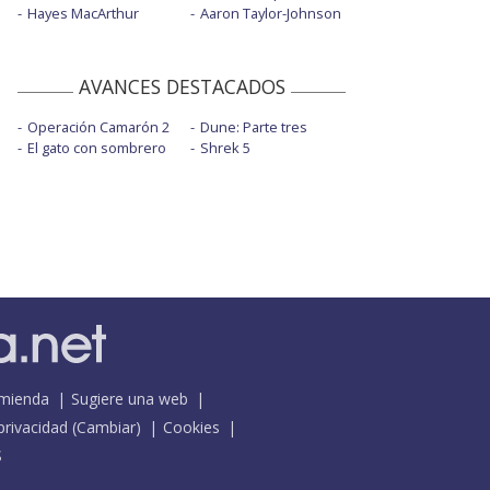
Hayes MacArthur
Aaron Taylor-Johnson
AVANCES DESTACADOS
Operación Camarón 2
Dune: Parte tres
El gato con sombrero
Shrek 5
mienda
Sugiere una web
 privacidad
(
Cambiar
)
Cookies
S