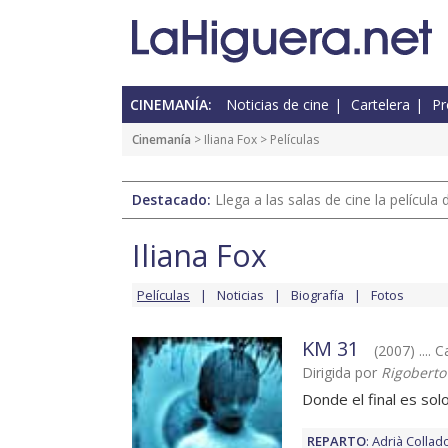
CINEMANÍA:
Noticias de cine
Cartelera
Pr
Cinemanía
>
Iliana Fox
> Películas
Destacado:
Llega a las salas de cine la películ
Iliana Fox
Películas
Noticias
Biografía
Fotos
KM 31
(2007) .... 
Dirigida por
Rigoberto
Donde el final es solo
REPARTO
:
Adrià Collad