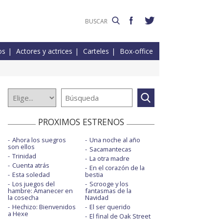
os
Actores y actrices
Carteles
Box-office
PROXIMOS ESTRENOS
Ahora los suegros
Una noche al año
son ellos
Sacamantecas
Trinidad
La otra madre
Cuenta atrás
En el corazón de la
Esta soledad
bestia
Los juegos del
Scrooge y los
hambre: Amanecer en
fantasmas de la
la cosecha
Navidad
Hechizo: Bienvenidos
El ser querido
a Hexe
El final de Oak Street