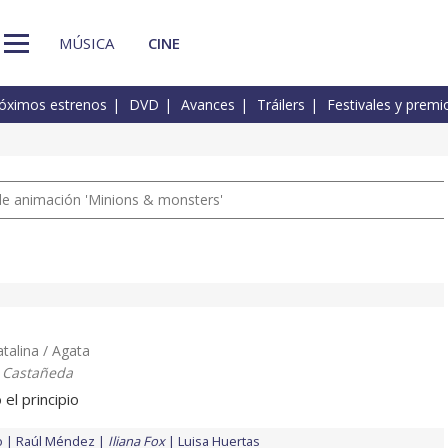
MÚSICA
CINE
óximos estrenos
DVD
Avances
Tráilers
Festivales y premi
a de animación 'Minions & monsters'
Catalina / Agata
 Castañeda
 el principio
o
Raúl Méndez
Iliana Fox
Luisa Huertas