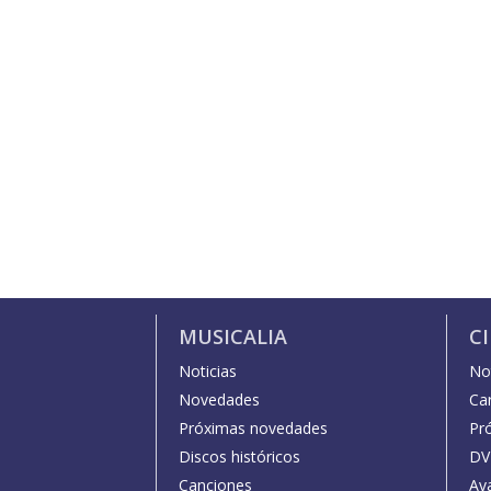
MUSICALIA
C
Noticias
Not
Novedades
Car
Próximas novedades
Pr
Discos históricos
DV
Canciones
Av