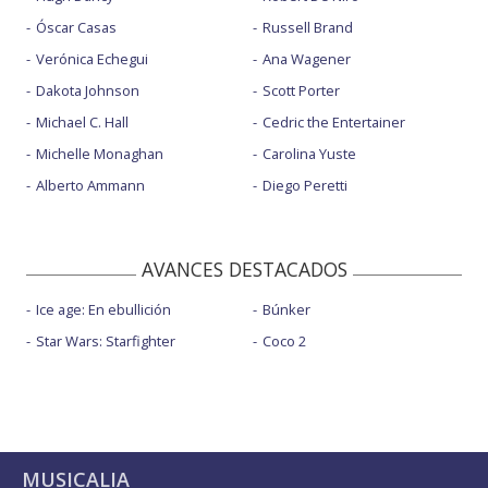
Óscar Casas
Russell Brand
Verónica Echegui
Ana Wagener
Dakota Johnson
Scott Porter
Michael C. Hall
Cedric the Entertainer
Michelle Monaghan
Carolina Yuste
Alberto Ammann
Diego Peretti
AVANCES DESTACADOS
Ice age: En ebullición
Búnker
Star Wars: Starfighter
Coco 2
MUSICALIA