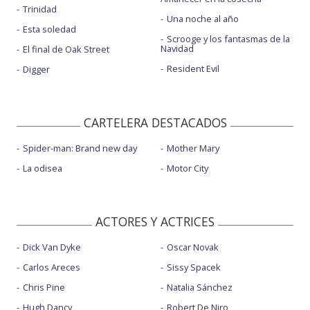
Trinidad
Una noche al año
Esta soledad
Scrooge y los fantasmas de la
Navidad
El final de Oak Street
Resident Evil
Digger
CARTELERA DESTACADOS
Spider-man: Brand new day
Mother Mary
La odisea
Motor City
ACTORES Y ACTRICES
Dick Van Dyke
Oscar Novak
Carlos Areces
Sissy Spacek
Chris Pine
Natalia Sánchez
Hugh Dancy
Robert De Niro