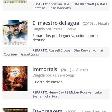
REPARTO
:
Christian Bale
Cate Blanchett
Natalie
Portman
Brian Dennehy
El maestro del agua
(2015) .... Natalia
Dirigida por
Russell Crowe
Separados por la guerra, unidos por el
destino
REPARTO
:
Russell Crowe
Olga Kurylenko
Jai
Courtney
Isabel Lucas
Immortals
(2011) .... Atenea
Dirigida por
Tarsem Singh
Guerra de dioses
REPARTO
:
Henry Cavill
Mickey Rourke
Luke
Evans
John Hurt
Daybreakers
(2009) .... Alison Bromley