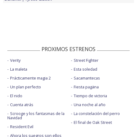
PROXIMOS ESTRENOS
Verity
Street Fighter
La maleta
Esta soledad
Prácticamente magia 2
Sacamantecas
Un plan perfecto
Fiesta pagäna
El nido
Tiempo de victoria
Cuenta atrás
Una noche al año
Scrooge y los fantasmas de la
La constelación del perro
Navidad
El final de Oak Street
Resident Evil
Ahora los suegros son ellos