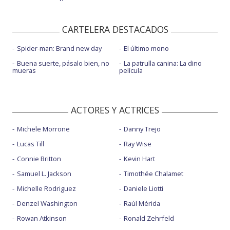
CARTELERA DESTACADOS
Spider-man: Brand new day
El último mono
Buena suerte, pásalo bien, no
La patrulla canina: La dino
mueras
película
ACTORES Y ACTRICES
Michele Morrone
Danny Trejo
Lucas Till
Ray Wise
Connie Britton
Kevin Hart
Samuel L. Jackson
Timothée Chalamet
Michelle Rodriguez
Daniele Liotti
Denzel Washington
Raúl Mérida
Rowan Atkinson
Ronald Zehrfeld