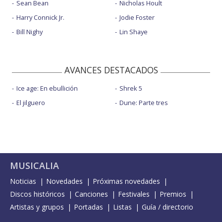
Sean Bean
Nicholas Hoult
Harry Connick Jr.
Jodie Foster
Bill Nighy
Lin Shaye
AVANCES DESTACADOS
Ice age: En ebullición
Shrek 5
El jilguero
Dune: Parte tres
MUSICALIA
Noticias
Novedades
Próximas novedades
Discos históricos
Canciones
Festivales
Premios
Artistas y grupos
Portadas
Listas
Guía / directorio