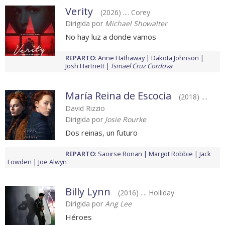
Verity
(2026) .... Corey
Dirigida por
Michael Showalter
No hay luz a donde vamos
REPARTO
:
Anne Hathaway
Dakota Johnson
Josh Hartnett
Ismael Cruz Cordova
María Reina de Escocia
(2018) ....
David Rizzio
Dirigida por
Josie Rourke
Dos reinas, un futuro
REPARTO
:
Saoirse Ronan
Margot Robbie
Jack
Lowden
Joe Alwyn
Billy Lynn
(2016) .... Holliday
Dirigida por
Ang Lee
Héroes