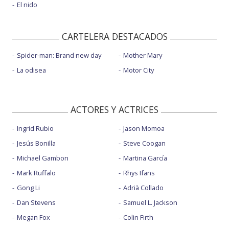
El nido
CARTELERA DESTACADOS
Spider-man: Brand new day
Mother Mary
La odisea
Motor City
ACTORES Y ACTRICES
Ingrid Rubio
Jason Momoa
Jesús Bonilla
Steve Coogan
Michael Gambon
Martina García
Mark Ruffalo
Rhys Ifans
Gong Li
Adrià Collado
Dan Stevens
Samuel L. Jackson
Megan Fox
Colin Firth