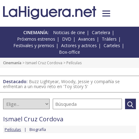
CINEMANÍA:
Noticias de cine
Cartelera
Próximos estrenos
DVD
Avances
Tráilers
Festivales y premios
Actores y actrices
Carteles
Box-office
Cinemanía
>
Ismael Cruz Cordova
> Películas
Destacado:
Buzz Lightyear, Woody, Jessie y compañía se
enfrentan a un nuevo reto en 'Toy story 5'
Ismael Cruz Cordova
Películas
Biografía