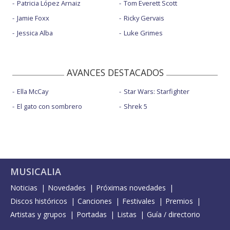
Patricia López Arnaiz
Tom Everett Scott
Jamie Foxx
Ricky Gervais
Jessica Alba
Luke Grimes
AVANCES DESTACADOS
Ella McCay
Star Wars: Starfighter
El gato con sombrero
Shrek 5
MUSICALIA
Noticias
Novedades
Próximas novedades
Discos históricos
Canciones
Festivales
Premios
Artistas y grupos
Portadas
Listas
Guía / directorio