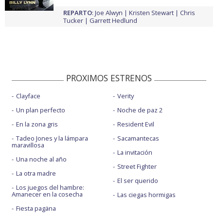
REPARTO
:
Joe Alwyn
Kristen Stewart
Chris
Tucker
Garrett Hedlund
PROXIMOS ESTRENOS
Clayface
Verity
Un plan perfecto
Noche de paz 2
En la zona gris
Resident Evil
Tadeo Jones y la lámpara
Sacamantecas
maravillosa
La invitación
Una noche al año
Street Fighter
La otra madre
El ser querido
Los juegos del hambre:
Amanecer en la cosecha
Las ciegas hormigas
Fiesta pagäna