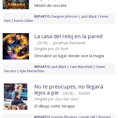
Misión de rescate
REPARTO
:
Dwayne Johnson
Jack Black
Kevin
Hart
Karen Gillan
La casa del reloj en la pared
(2018) .... Jonathan Barnavelt
Dirigida por
Eli Roth
Descubre un lugar donde vive la magia
REPARTO
:
Jack Black
Cate Blanchett
Owen
Vaccaro
Kyle Maclachlan
No te preocupes, no llegará
lejos a pie
(2018) .... Dexter
Dirigida por
Gus Van Sant
El dibujo como terapia
REPARTO
:
Joaquin Phoenix
Jonah Hill
Rooney