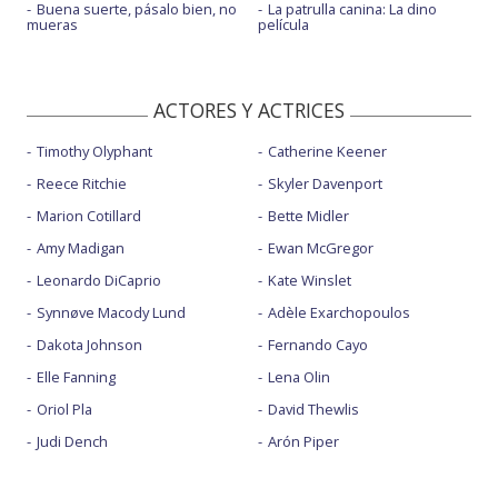
Buena suerte, pásalo bien, no
La patrulla canina: La dino
mueras
película
ACTORES Y ACTRICES
Timothy Olyphant
Catherine Keener
Reece Ritchie
Skyler Davenport
Marion Cotillard
Bette Midler
Amy Madigan
Ewan McGregor
Leonardo DiCaprio
Kate Winslet
Synnøve Macody Lund
Adèle Exarchopoulos
Dakota Johnson
Fernando Cayo
Elle Fanning
Lena Olin
Oriol Pla
David Thewlis
Judi Dench
Arón Piper