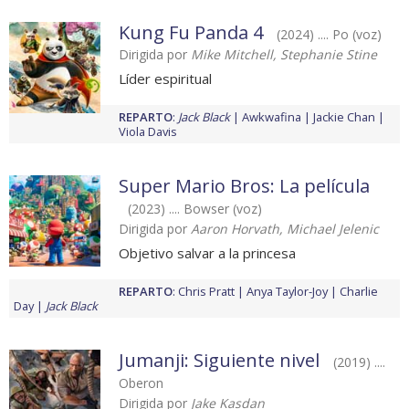
Kung Fu Panda 4
(2024) .... Po (voz)
Dirigida por
Mike Mitchell, Stephanie Stine
Líder espiritual
REPARTO
:
Jack Black
Awkwafina
Jackie Chan
Viola Davis
Super Mario Bros: La película
(2023) .... Bowser (voz)
Dirigida por
Aaron Horvath, Michael Jelenic
Objetivo salvar a la princesa
REPARTO
:
Chris Pratt
Anya Taylor-Joy
Charlie
Day
Jack Black
Jumanji: Siguiente nivel
(2019) ....
Oberon
Dirigida por
Jake Kasdan