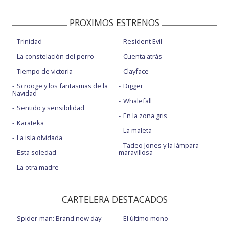
PROXIMOS ESTRENOS
Trinidad
Resident Evil
La constelación del perro
Cuenta atrás
Tiempo de victoria
Clayface
Scrooge y los fantasmas de la
Digger
Navidad
Whalefall
Sentido y sensibilidad
En la zona gris
Karateka
La maleta
La isla olvidada
Tadeo Jones y la lámpara
Esta soledad
maravillosa
La otra madre
CARTELERA DESTACADOS
Spider-man: Brand new day
El último mono