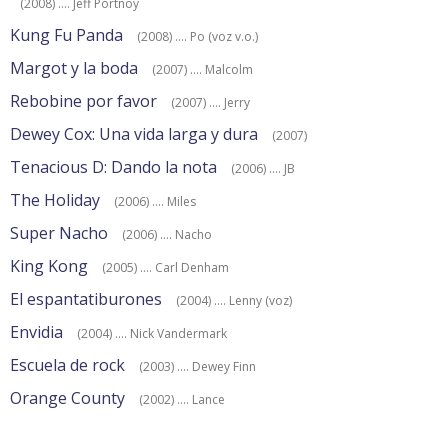
(2008) .... Jeff Portnoy
Kung Fu Panda
(2008) .... Po (voz v.o.)
Margot y la boda
(2007) .... Malcolm
Rebobine por favor
(2007) .... Jerry
Dewey Cox: Una vida larga y dura
(2007)
Tenacious D: Dando la nota
(2006) .... JB
The Holiday
(2006) .... Miles
Super Nacho
(2006) .... Nacho
King Kong
(2005) .... Carl Denham
El espantatiburones
(2004) .... Lenny (voz)
Envidia
(2004) .... Nick Vandermark
Escuela de rock
(2003) .... Dewey Finn
Orange County
(2002) .... Lance