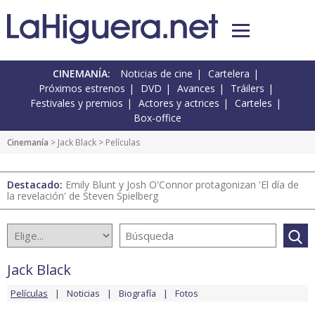
CINEMANÍA:
Noticias de cine
Cartelera
Próximos estrenos
DVD
Avances
Tráilers
Festivales y premios
Actores y actrices
Carteles
Box-office
Cinemanía
>
Jack Black
> Películas
Destacado:
Emily Blunt y Josh O'Connor protagonizan 'El día de
la revelación' de Steven Spielberg
Jack Black
Películas
Noticias
Biografía
Fotos