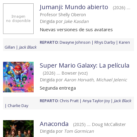
Jumanji: Mundo abierto
(2026) ....
Profesor Shelly Oberon
Dirigida por
Jake Kasdan
Nuevas versiones de sus avatares
REPARTO
:
Dwayne Johnson
Rhys Darby
Karen
Gillan
Jack Black
Super Mario Galaxy: La película
(2026) .... Bowser (voz)
Dirigida por
Aaron Horvath, Michael Jelenic
Segunda entrega
REPARTO
:
Chris Pratt
Anya Taylor-Joy
Jack Black
Charlie Day
Anaconda
(2025) .... Doug McCallister
Dirigida por
Tom Gormican