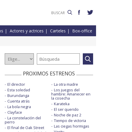
os
Actores y actrices
Carteles
Box-office
PROXIMOS ESTRENOS
El director
La otra madre
Esta soledad
Los juegos del
hambre: Amanecer en
Burundanga
la cosecha
Cuenta atrás
Karateka
La bola negra
El ser querido
Clayface
Noche de paz 2
La constelación del
Tiempo de victoria
perro
Las ciegas hormigas
El final de Oak Street
Verity