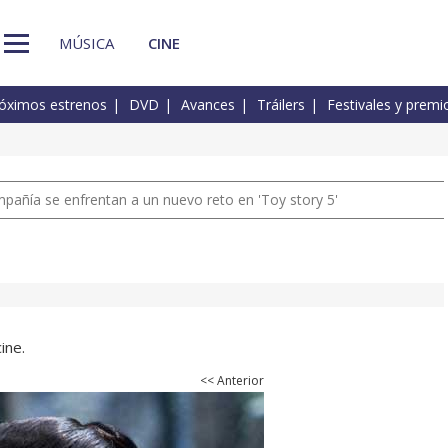
MÚSICA
CINE
óximos estrenos
DVD
Avances
Tráilers
Festivales y premi
pañía se enfrentan a un nuevo reto en 'Toy story 5'
ine.
<< Anterior