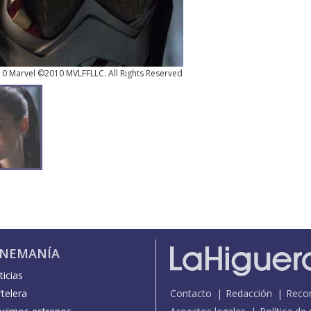
10 Marvel ©2010 MVLFFLLC. All Rights Reserved
INEMANÍA
icias
telera
Contacto
Redacción
Reco