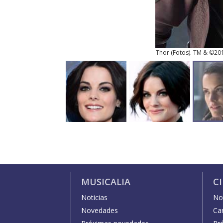
Thor
(
Fotos
). TM & ©20
MUSICALIA
C
Noticias
Not
Novedades
Car