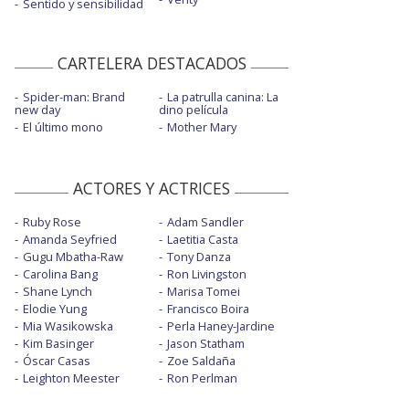
Sentido y sensibilidad
CARTELERA DESTACADOS
Spider-man: Brand
La patrulla canina: La
new day
dino película
El último mono
Mother Mary
ACTORES Y ACTRICES
Ruby Rose
Adam Sandler
Amanda Seyfried
Laetitia Casta
Gugu Mbatha-Raw
Tony Danza
Carolina Bang
Ron Livingston
Shane Lynch
Marisa Tomei
Elodie Yung
Francisco Boira
Mia Wasikowska
Perla Haney-Jardine
Kim Basinger
Jason Statham
Óscar Casas
Zoe Saldaña
Leighton Meester
Ron Perlman