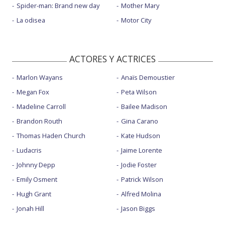
Spider-man: Brand new day
Mother Mary
La odisea
Motor City
ACTORES Y ACTRICES
Marlon Wayans
Anaïs Demoustier
Megan Fox
Peta Wilson
Madeline Carroll
Bailee Madison
Brandon Routh
Gina Carano
Thomas Haden Church
Kate Hudson
Ludacris
Jaime Lorente
Johnny Depp
Jodie Foster
Emily Osment
Patrick Wilson
Hugh Grant
Alfred Molina
Jonah Hill
Jason Biggs