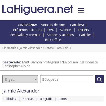
CINEMANÍA:
Noticias de cine
Cartelera
Próximos estrenos
DVD
Avances
Tráilers
Festivales y premios
Actores y actrices
Carteles
Box-office
Cinemanía
>
Jaimie Alexander
>
Fotos
> Foto 3 de 3
Destacado:
Matt Damon protagoniza 'La odisea' del cineasta
Christopher Nolan
Jaimie Alexander
Películas
Noticias
Biografía
Fotos