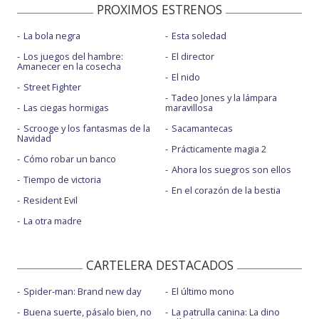
PROXIMOS ESTRENOS
La bola negra
Esta soledad
Los juegos del hambre:
El director
Amanecer en la cosecha
El nido
Street Fighter
Tadeo Jones y la lámpara
Las ciegas hormigas
maravillosa
Scrooge y los fantasmas de la
Sacamantecas
Navidad
Prácticamente magia 2
Cómo robar un banco
Ahora los suegros son ellos
Tiempo de victoria
En el corazón de la bestia
Resident Evil
La otra madre
CARTELERA DESTACADOS
Spider-man: Brand new day
El último mono
Buena suerte, pásalo bien, no
La patrulla canina: La dino