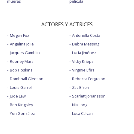
mueras
película
ACTORES Y ACTRICES
Megan Fox
Antonella Costa
Angelina Jolie
Debra Messing
Jacques Gamblin
Lucía Jiménez
Rooney Mara
Vicky Krieps
Bob Hoskins
Virginie Efira
Domhnall Gleeson
Rebecca Ferguson
Louis Garrel
Zac Efron
Jude Law
Scarlett Johansson
Ben Kingsley
Nia Long
Yon González
Luca Calvani