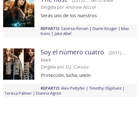
(2013) .... Ian O'Shea
Dirigida por
Andrew Niccol
Serás uno de los nuestros
REPARTO
:
Saoirse Ronan
Diane Kruger
Max
Irons
Jake Abel
Soy el número cuatro
(2011) ....
Mark
Dirigida por
D.J. Caruso
Protección, lucha, unión
REPARTO
:
Alex Pettyfer
Timothy Olyphant
Teresa Palmer
Dianna Agron