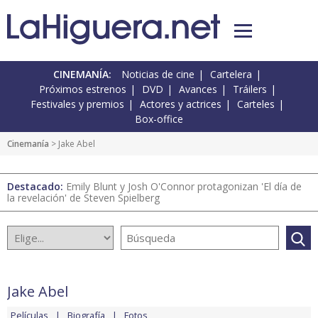
CINEMANÍA:
Noticias de cine
Cartelera
Próximos estrenos
DVD
Avances
Tráilers
Festivales y premios
Actores y actrices
Carteles
Box-office
Cinemanía
> Jake Abel
Destacado:
Emily Blunt y Josh O'Connor protagonizan 'El día de
la revelación' de Steven Spielberg
Jake Abel
Películas
Biografía
Fotos