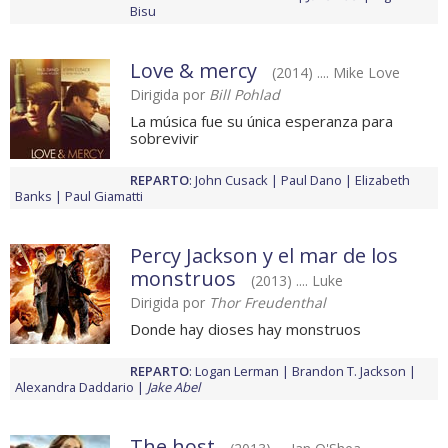
Bisu
Love & mercy
(2014) .... Mike Love
Dirigida por
Bill Pohlad
La música fue su única esperanza para
sobrevivir
REPARTO
:
John Cusack
Paul Dano
Elizabeth
Banks
Paul Giamatti
Percy Jackson y el mar de los
monstruos
(2013) .... Luke
Dirigida por
Thor Freudenthal
Donde hay dioses hay monstruos
REPARTO
:
Logan Lerman
Brandon T. Jackson
Alexandra Daddario
Jake Abel
The host