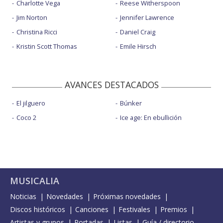
Charlotte Vega
Reese Witherspoon
Jim Norton
Jennifer Lawrence
Christina Ricci
Daniel Craig
Kristin Scott Thomas
Emile Hirsch
AVANCES DESTACADOS
El jilguero
Búnker
Coco 2
Ice age: En ebullición
MUSICALIA
Noticias
Novedades
Próximas novedades
Discos históricos
Canciones
Festivales
Premios
Artistas y grupos
Portadas
Listas
Guía / directorio