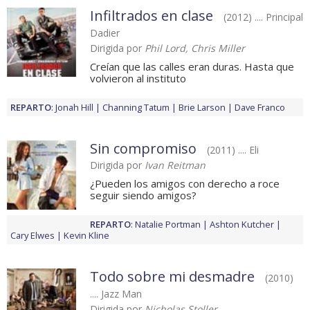
Infiltrados en clase
(2012) .... Principal
Dadier
Dirigida por
Phil Lord, Chris Miller
Creían que las calles eran duras. Hasta que
volvieron al instituto
REPARTO
:
Jonah Hill
Channing Tatum
Brie Larson
Dave Franco
Sin compromiso
(2011) .... Eli
Dirigida por
Ivan Reitman
¿Pueden los amigos con derecho a roce
seguir siendo amigos?
REPARTO
:
Natalie Portman
Ashton Kutcher
Cary Elwes
Kevin Kline
Todo sobre mi desmadre
(2010)
.... Jazz Man
Dirigida por
Nicholas Stoller