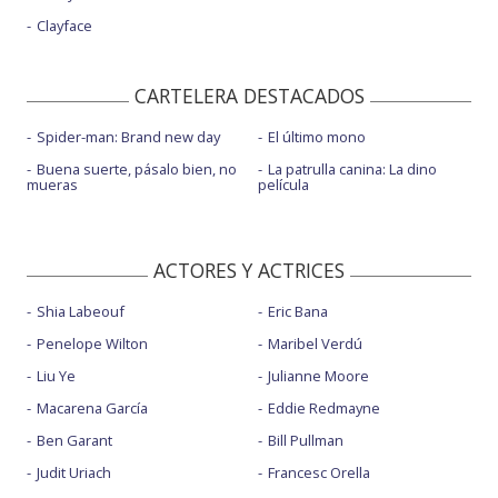
Clayface
CARTELERA DESTACADOS
Spider-man: Brand new day
El último mono
Buena suerte, pásalo bien, no
La patrulla canina: La dino
mueras
película
ACTORES Y ACTRICES
Shia Labeouf
Eric Bana
Penelope Wilton
Maribel Verdú
Liu Ye
Julianne Moore
Macarena García
Eddie Redmayne
Ben Garant
Bill Pullman
Judit Uriach
Francesc Orella