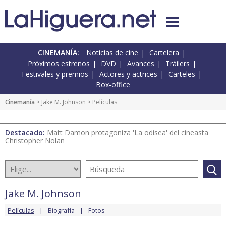
CINEMANÍA:
Noticias de cine
Cartelera
Próximos estrenos
DVD
Avances
Tráilers
Festivales y premios
Actores y actrices
Carteles
Box-office
Cinemanía
>
Jake M. Johnson
> Películas
Destacado:
Matt Damon protagoniza 'La odisea' del cineasta
Christopher Nolan
Jake M. Johnson
Películas
Biografía
Fotos