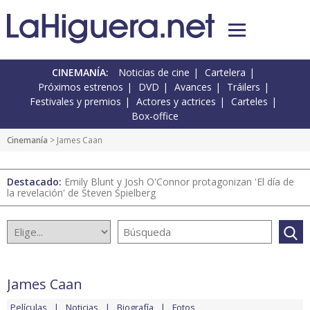
CINEMANÍA:
Noticias de cine
Cartelera
Próximos estrenos
DVD
Avances
Tráilers
Festivales y premios
Actores y actrices
Carteles
Box-office
Cinemanía
> James Caan
Destacado:
Emily Blunt y Josh O'Connor protagonizan 'El día de
la revelación' de Steven Spielberg
James Caan
Películas
Noticias
Biografía
Fotos