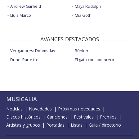
Andrew Garfield
Maya Rudolph
Lluís Marco
Mia Goth
AVANCES DESTACADOS
Vengadores: Doomsday
Búnker
Dune: Parte tres
El gato con sombrero
MUSICALIA
Noticias
Novedades
Próximas novedades
Discos históricos
Canciones
Festivales
Premios
Artistas y grupos
Portadas
Listas
Guía / directorio