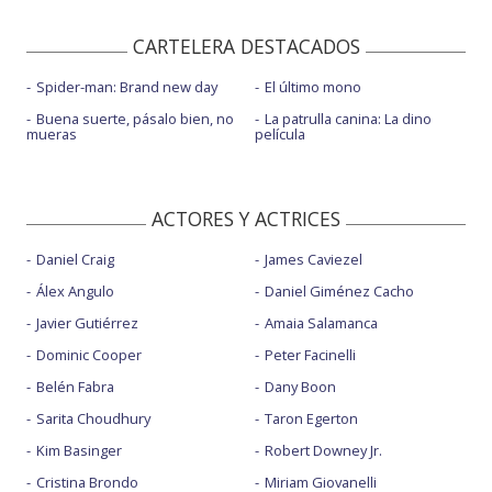
CARTELERA DESTACADOS
Spider-man: Brand new day
El último mono
Buena suerte, pásalo bien, no
La patrulla canina: La dino
mueras
película
ACTORES Y ACTRICES
Daniel Craig
James Caviezel
Álex Angulo
Daniel Giménez Cacho
Javier Gutiérrez
Amaia Salamanca
Dominic Cooper
Peter Facinelli
Belén Fabra
Dany Boon
Sarita Choudhury
Taron Egerton
Kim Basinger
Robert Downey Jr.
Cristina Brondo
Miriam Giovanelli