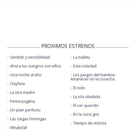
PROXIMOS ESTRENOS
Sentido y sensibilidad
La maleta
Ahora los suegros son ellos
Esta soledad
Una noche al año
Los juegos del hambre:
Amanecer en la cosecha
Clayface
El nido
La otra madre
La isla olvidada
Fiesta pagäna
El ser querido
Un plan perfecto
En la zona gris
Las ciegas hormigas
Tiempo de victoria
Whalefall