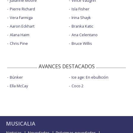
Julianne Moore
Vince Vaughn
Pierre Richard
Isla Fisher
Vera Farmiga
Irina Shayk
Aaron Eckhart
Branka Katic
Alana Haim
Ana Celentano
Chris Pine
Bruce Willis
AVANCES DESTACADOS
Búnker
Ice age: En ebullición
Ella McCay
Coco 2
MUSICALIA
Noticias
Novedades
Próximas novedades