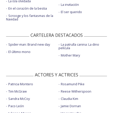
La isla olvidada
La invitación
En el corazón de la bestia
El ser querido
Scrooge y los fantasmas de la
Navidad
CARTELERA DESTACADOS
Spider-man: Brand new day
La patrulla canina: La dino
película
El último mono
Mother Mary
ACTORES Y ACTRICES
Patricia Montero
Rosamund Pike
Tim McGraw
Reese Witherspoon
Sandra McCoy
Claudia Kim
Paco León
Jamie Dornan