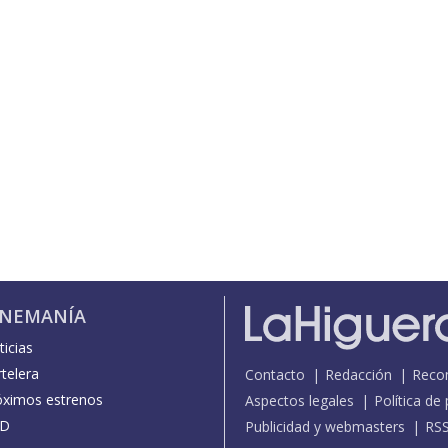
INEMANÍA
icias
telera
Contacto
Redacción
Reco
óximos estrenos
Aspectos legales
Política de
D
Publicidad y webmasters
RS