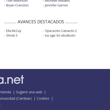
Tom Wilkinson
Michelle Williams
Bryan Cranston
Jennifer Garner
AVANCES DESTACADOS
Ella McCay
Operación Camarón 2
Shrek 5
Ice age: En ebullición
mienda
Sugiere una web
 privacidad
(
Cambiar
)
Cookies
S