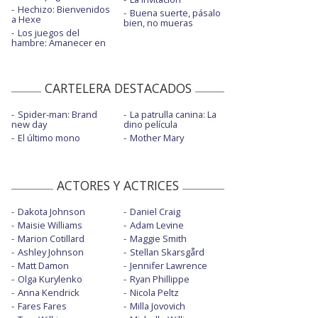
Hechizo: Bienvenidos
Buena suerte, pásalo
a Hexe
bien, no mueras
Los juegos del
hambre: Amanecer en
CARTELERA DESTACADOS
Spider-man: Brand
La patrulla canina: La
new day
dino película
El último mono
Mother Mary
ACTORES Y ACTRICES
Dakota Johnson
Daniel Craig
Maisie Williams
Adam Levine
Marion Cotillard
Maggie Smith
Ashley Johnson
Stellan Skarsgård
Matt Damon
Jennifer Lawrence
Olga Kurylenko
Ryan Phillippe
Anna Kendrick
Nicola Peltz
Fares Fares
Milla Jovovich