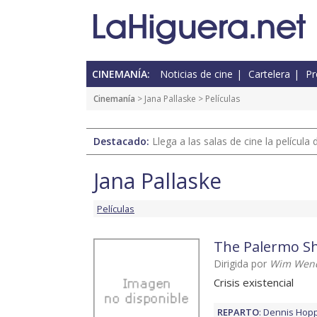
CINEMANÍA:
Noticias de cine
Cartelera
Pr
Cinemanía
>
Jana Pallaske
> Películas
Destacado:
Llega a las salas de cine la películ
Jana Pallaske
Películas
The Palermo S
Dirigida por
Wim Wen
Crisis existencial
REPARTO
:
Dennis Hop