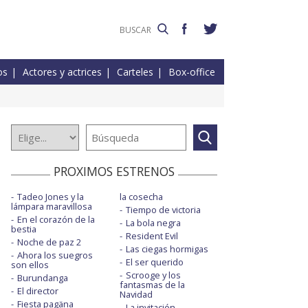
os
Actores y actrices
Carteles
Box-office
PROXIMOS ESTRENOS
Tadeo Jones y la
la cosecha
lámpara maravillosa
Tiempo de victoria
En el corazón de la
La bola negra
bestia
Resident Evil
Noche de paz 2
Las ciegas hormigas
Ahora los suegros
El ser querido
son ellos
Scrooge y los
Burundanga
fantasmas de la
El director
Navidad
Fiesta pagäna
La invitación