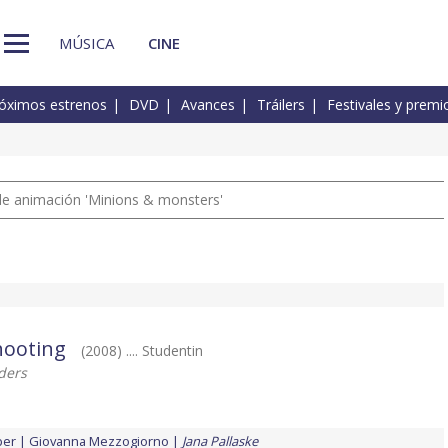
MÚSICA
CINE
óximos estrenos
DVD
Avances
Tráilers
Festivales y premi
a de animación 'Minions & monsters'
hooting
(2008) .... Studentin
ders
per
Giovanna Mezzogiorno
Jana Pallaske