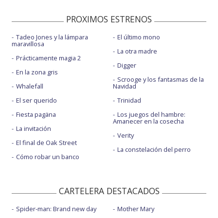
PROXIMOS ESTRENOS
Tadeo Jones y la lámpara
El último mono
maravillosa
La otra madre
Prácticamente magia 2
Digger
En la zona gris
Scrooge y los fantasmas de la
Whalefall
Navidad
El ser querido
Trinidad
Fiesta pagäna
Los juegos del hambre:
Amanecer en la cosecha
La invitación
Verity
El final de Oak Street
La constelación del perro
Cómo robar un banco
CARTELERA DESTACADOS
Spider-man: Brand new day
Mother Mary