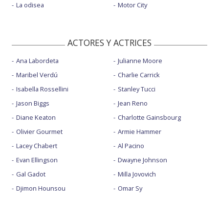
La odisea
Motor City
ACTORES Y ACTRICES
Ana Labordeta
Julianne Moore
Maribel Verdú
Charlie Carrick
Isabella Rossellini
Stanley Tucci
Jason Biggs
Jean Reno
Diane Keaton
Charlotte Gainsbourg
Olivier Gourmet
Armie Hammer
Lacey Chabert
Al Pacino
Evan Ellingson
Dwayne Johnson
Gal Gadot
Milla Jovovich
Djimon Hounsou
Omar Sy