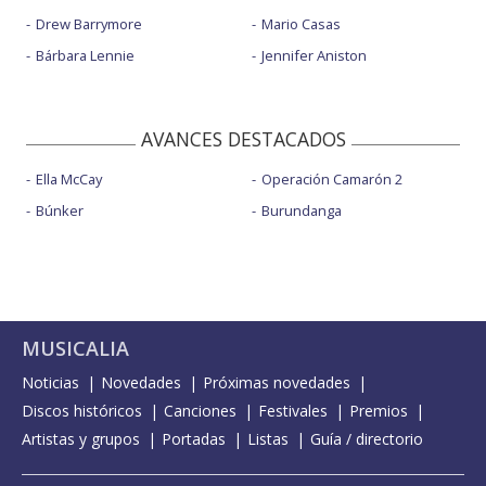
Drew Barrymore
Mario Casas
Bárbara Lennie
Jennifer Aniston
AVANCES DESTACADOS
Ella McCay
Operación Camarón 2
Búnker
Burundanga
MUSICALIA
Noticias
Novedades
Próximas novedades
Discos históricos
Canciones
Festivales
Premios
Artistas y grupos
Portadas
Listas
Guía / directorio