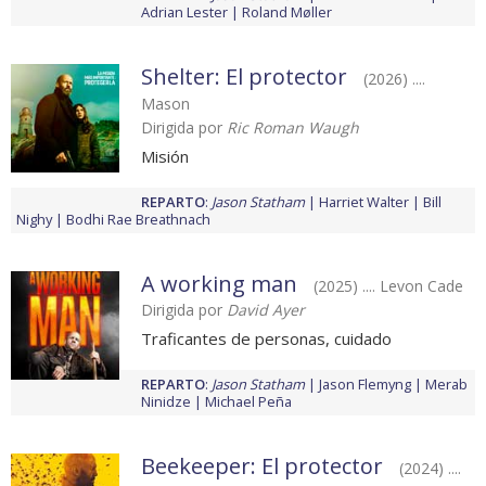
Adrian Lester
Roland Møller
Shelter: El protector
(2026) ....
Mason
Dirigida por
Ric Roman Waugh
Misión
REPARTO
:
Jason Statham
Harriet Walter
Bill
Nighy
Bodhi Rae Breathnach
A working man
(2025) .... Levon Cade
Dirigida por
David Ayer
Traficantes de personas, cuidado
REPARTO
:
Jason Statham
Jason Flemyng
Merab
Ninidze
Michael Peña
Beekeeper: El protector
(2024) ....