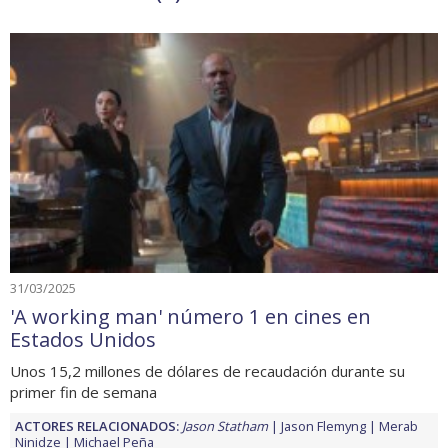
31/03/2025
'A working man' número 1 en cines en
Estados Unidos
Unos 15,2 millones de dólares de recaudación durante su
primer fin de semana
ACTORES RELACIONADOS:
Jason Statham
Jason Flemyng
Merab
Ninidze
Michael Peña