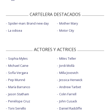
CARTELERA DESTACADOS
Spider-man: Brand new day
Mother Mary
La odisea
Motor City
ACTORES Y ACTRICES
Sophia Myles
Miles Teller
Michael Caine
Jordi Mollà
Sofía Vergara
Milla Jovovich
Pep Munné
Jessica Henwick
María Barranco
Andrew Tarbet
Jason Statham
Colin Farrell
Penélope Cruz
John Cusack
Toni Servillo
Daniel Radcliffe