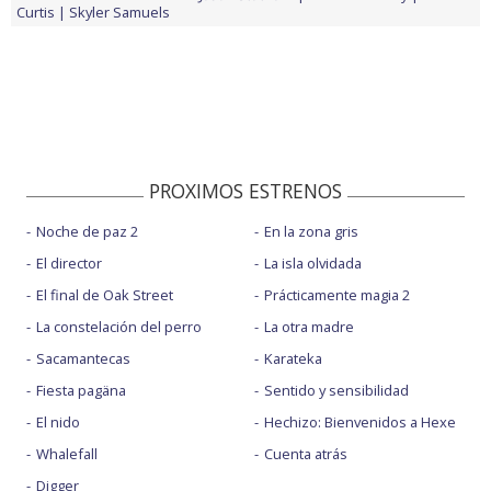
Curtis
Skyler Samuels
PROXIMOS ESTRENOS
Noche de paz 2
En la zona gris
El director
La isla olvidada
El final de Oak Street
Prácticamente magia 2
La constelación del perro
La otra madre
Sacamantecas
Karateka
Fiesta pagäna
Sentido y sensibilidad
El nido
Hechizo: Bienvenidos a Hexe
Whalefall
Cuenta atrás
Digger