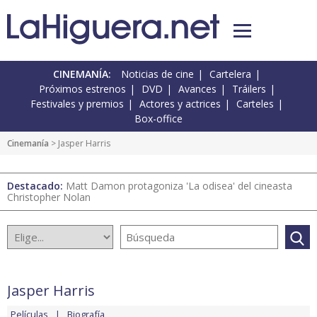
CINEMANÍA:
Noticias de cine
Cartelera
Próximos estrenos
DVD
Avances
Tráilers
Festivales y premios
Actores y actrices
Carteles
Box-office
Cinemanía
> Jasper Harris
Destacado:
Matt Damon protagoniza 'La odisea' del cineasta
Christopher Nolan
Jasper Harris
Películas
Biografía