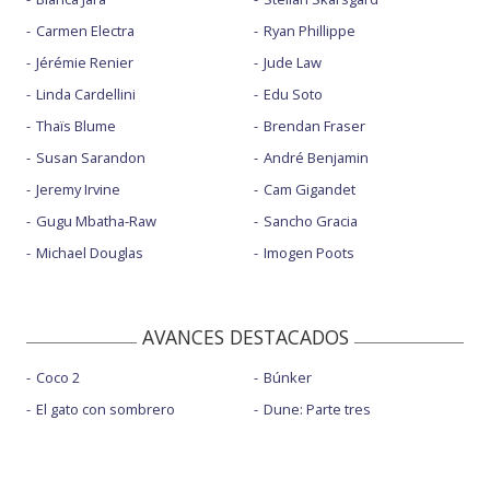
Carmen Electra
Ryan Phillippe
Jérémie Renier
Jude Law
Linda Cardellini
Edu Soto
Thaïs Blume
Brendan Fraser
Susan Sarandon
André Benjamin
Jeremy Irvine
Cam Gigandet
Gugu Mbatha-Raw
Sancho Gracia
Michael Douglas
Imogen Poots
AVANCES DESTACADOS
Coco 2
Búnker
El gato con sombrero
Dune: Parte tres