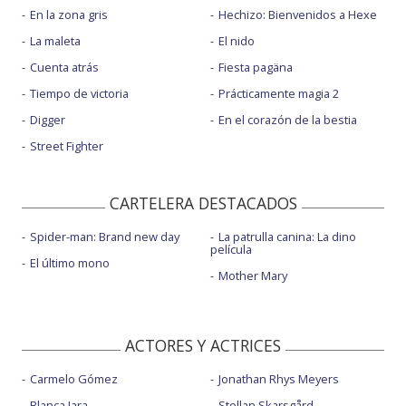
En la zona gris
Hechizo: Bienvenidos a Hexe
La maleta
El nido
Cuenta atrás
Fiesta pagäna
Tiempo de victoria
Prácticamente magia 2
Digger
En el corazón de la bestia
Street Fighter
CARTELERA DESTACADOS
Spider-man: Brand new day
La patrulla canina: La dino
película
El último mono
Mother Mary
ACTORES Y ACTRICES
Carmelo Gómez
Jonathan Rhys Meyers
Blanca Jara
Stellan Skarsgård