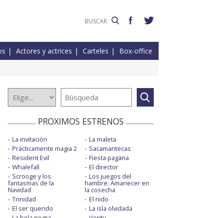
os
Actores y actrices
Carteles
Box-office
PROXIMOS ESTRENOS
La invitación
La maleta
Prácticamente magia 2
Sacamantecas
Resident Evil
Fiesta pagäna
Whalefall
El director
Scrooge y los
Los juegos del
fantasmas de la
hambre: Amanecer en
Navidad
la cosecha
Trinidad
El nido
El ser querido
La isla olvidada
La bola negra
Verity