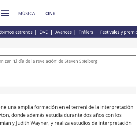
MÚSICA
CINE
óximos estrenos
DVD
Avances
Tráilers
Festivales y premi
izan 'El día de la revelación' de Steven Spielberg
iene una amplia formación en el terreni de la interpretación
ayton, donde además estudia durante dos años con los
ian y Judith Wayner, y realiza estudios de interpretación