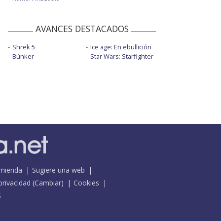
AVANCES DESTACADOS
Shrek 5
Ice age: En ebullición
Búnker
Star Wars: Starfighter
mienda
Sugiere una web
 privacidad
(
Cambiar
)
Cookies
S