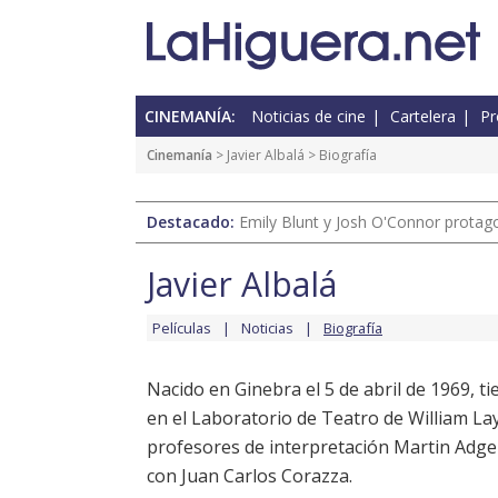
CINEMANÍA:
Noticias de cine
Cartelera
Pr
Cinemanía
>
Javier Albalá
> Biografía
Destacado:
Emily Blunt y Josh O'Connor protagon
Javier Albalá
Películas
Noticias
Biografía
Nacido en Ginebra el 5 de abril de 1969, t
en el Laboratorio de Teatro de William L
profesores de interpretación Martin Adgem
con Juan Carlos Corazza.