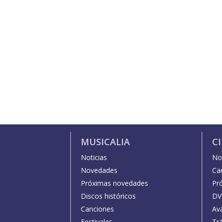
MUSICALIA
C
Noticias
Not
Novedades
Car
Próximas novedades
Pr
Discos históricos
DV
Canciones
Av
Festivales
Trá