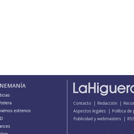
INEMANÍA
icias
telera
Contacto
Redacción
Reco
óximos estrenos
Aspectos legales
Política de
D
Publicidad y webmasters
RS
ances
ilers