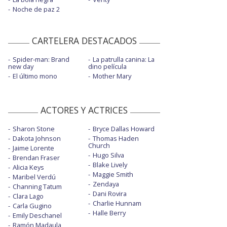
Noche de paz 2
CARTELERA DESTACADOS
Spider-man: Brand
La patrulla canina: La
new day
dino película
El último mono
Mother Mary
ACTORES Y ACTRICES
Sharon Stone
Bryce Dallas Howard
Dakota Johnson
Thomas Haden
Church
Jaime Lorente
Hugo Silva
Brendan Fraser
Blake Lively
Alicia Keys
Maggie Smith
Maribel Verdú
Zendaya
Channing Tatum
Dani Rovira
Clara Lago
Charlie Hunnam
Carla Gugino
Halle Berry
Emily Deschanel
Ramón Madaula