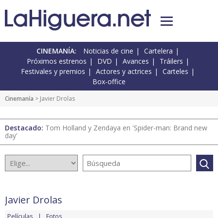
CINEMANÍA:
Noticias de cine
Cartelera
Próximos estrenos
DVD
Avances
Tráilers
Festivales y premios
Actores y actrices
Carteles
Box-office
Cinemanía
> Javier Drolas
Destacado:
Tom Holland y Zendaya en 'Spider-man: Brand new
day'
Javier Drolas
Películas
Fotos