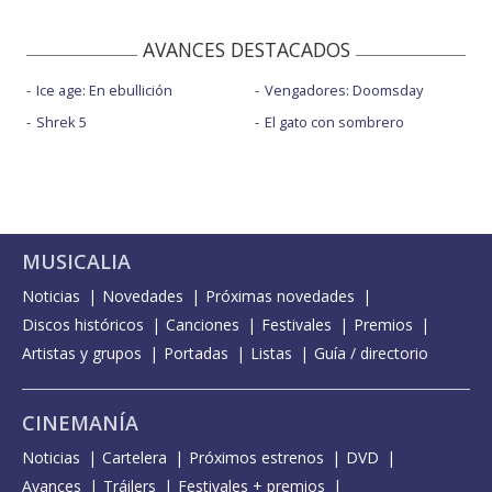
AVANCES DESTACADOS
Ice age: En ebullición
Vengadores: Doomsday
Shrek 5
El gato con sombrero
MUSICALIA
Noticias
Novedades
Próximas novedades
Discos históricos
Canciones
Festivales
Premios
Artistas y grupos
Portadas
Listas
Guía / directorio
CINEMANÍA
Noticias
Cartelera
Próximos estrenos
DVD
Avances
Tráilers
Festivales + premios