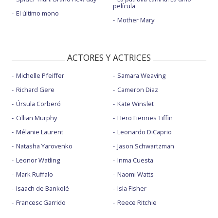
película
El último mono
Mother Mary
ACTORES Y ACTRICES
Michelle Pfeiffer
Samara Weaving
Richard Gere
Cameron Diaz
Úrsula Corberó
Kate Winslet
Cillian Murphy
Hero Fiennes Tiffin
Mélanie Laurent
Leonardo DiCaprio
Natasha Yarovenko
Jason Schwartzman
Leonor Watling
Inma Cuesta
Mark Ruffalo
Naomi Watts
Isaach de Bankolé
Isla Fisher
Francesc Garrido
Reece Ritchie