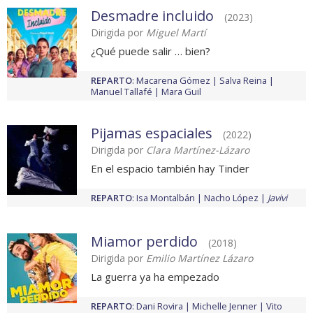
Desmadre incluido
(2023)
Dirigida por
Miguel Martí
¿Qué puede salir … bien?
REPARTO
:
Macarena Gómez
Salva Reina
Manuel Tallafé
Mara Guil
Pijamas espaciales
(2022)
Dirigida por
Clara Martínez-Lázaro
En el espacio también hay Tinder
REPARTO
:
Isa Montalbán
Nacho López
Javivi
Miamor perdido
(2018)
Dirigida por
Emilio Martínez Lázaro
La guerra ya ha empezado
REPARTO
:
Dani Rovira
Michelle Jenner
Vito