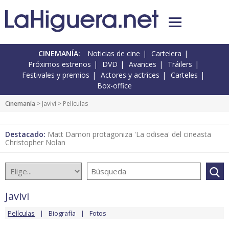
CINEMANÍA:
Noticias de cine
Cartelera
Próximos estrenos
DVD
Avances
Tráilers
Festivales y premios
Actores y actrices
Carteles
Box-office
Cinemanía
>
Javivi
> Películas
Destacado:
Matt Damon protagoniza 'La odisea' del cineasta
Christopher Nolan
Javivi
Películas
Biografía
Fotos