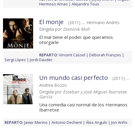
Hermoso Arnao
Alejandro Tous
El monje
(2011) .... Hermano Andrés
Dirigida por
Dominik Moll
El mal tiene el poder que queramos
otorgarle
REPARTO
:
Vincent Cassel
Déborah François
Sergi López
Jordi Dauder
Un mundo casi perfecto
(2011) ....
Andrea Bozzo
Dirigida por
Esteban y José Miguel Ibarretxe
García
Una comedia casi normal de los Hermanos
Ibarretxe
REPARTO
:
Javier Merino
Antonio Dechent
Álex Angulo
Jon Ariño