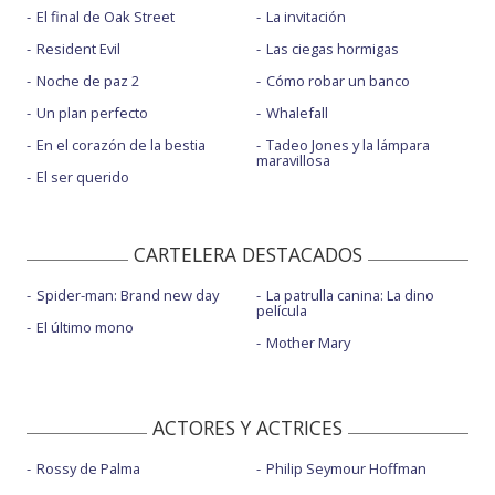
El final de Oak Street
La invitación
Resident Evil
Las ciegas hormigas
Noche de paz 2
Cómo robar un banco
Un plan perfecto
Whalefall
En el corazón de la bestia
Tadeo Jones y la lámpara
maravillosa
El ser querido
CARTELERA DESTACADOS
Spider-man: Brand new day
La patrulla canina: La dino
película
El último mono
Mother Mary
ACTORES Y ACTRICES
Rossy de Palma
Philip Seymour Hoffman