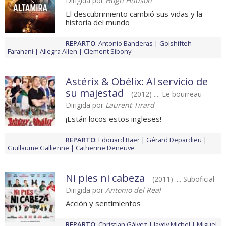
Dirigida por
Hugh Hudson
El descubrimiento cambió sus vidas y la
historia del mundo
REPARTO
:
Antonio Banderas
Golshifteh
Farahani
Allegra Allen
Clement Sibony
Astérix & Obélix: Al servicio de
su majestad
(2012) .... Le bourreau
Dirigida por
Laurent Tirard
¡Están locos estos ingleses!
REPARTO
:
Edouard Baer
Gérard Depardieu
Guillaume Gallienne
Catherine Deneuve
Ni pies ni cabeza
(2011) .... Suboficial
Dirigida por
Antonio del Real
Acción y sentimientos
REPARTO
:
Christian Gálvez
Jaydy Michel
Miguel