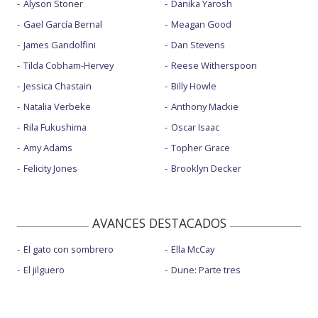
Alyson Stoner
Danika Yarosh
Gael García Bernal
Meagan Good
James Gandolfini
Dan Stevens
Tilda Cobham-Hervey
Reese Witherspoon
Jessica Chastain
Billy Howle
Natalia Verbeke
Anthony Mackie
Rila Fukushima
Oscar Isaac
Amy Adams
Topher Grace
Felicity Jones
Brooklyn Decker
AVANCES DESTACADOS
El gato con sombrero
Ella McCay
El jilguero
Dune: Parte tres